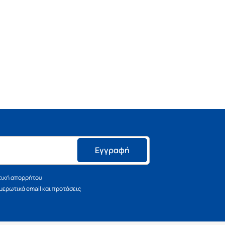
Εγγραφή
τική απορρήτου
ερωτικά email και προτάσεις