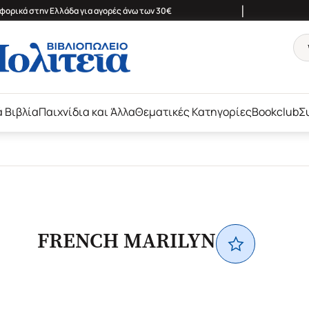
|
ορικά στην Ελλάδα για αγορές άνω των 30€
ά Βιβλία
Παιχνίδια και Άλλα
Θεματικές Κατηγορίες
Bookclub
Σ
FRENCH MARILYN