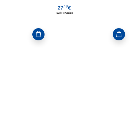
.
18
27
€
Τιμή Πολιτείας