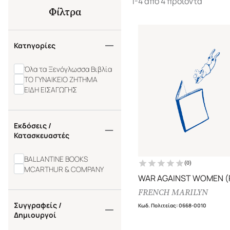
1-4 από 4 προϊόντα
Φίλτρα
Κατηγορίες
Όλα τα Ξενόγλωσσα Βιβλία
ΤΟ ΓΥΝΑΙΚΕΙΟ ΖΗΤΗΜΑ
ΕΙΔΗ ΕΙΣΑΓΩΓΗΣ
Εκδόσεις /
Κατασκευαστές
BALLANTINE BOOKS
(
0
)
MCARTHUR & COMPANY
WAR AGAINST WOMEN (
FRENCH MARILYN
Συγγραφείς /
Κωδ. Πολιτείας
:
0668-0010
Δημιουργοί