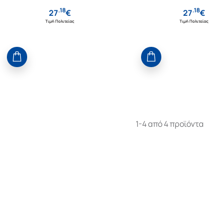
.
18
.
18
27
€
27
€
Τιμή Πολιτείας
Τιμή Πολιτείας
1-4 από 4 προϊόντα