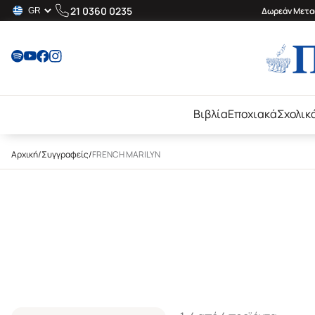
21 0360 0235
Δωρεάν Μεταφ
Βιβλία
Εποχιακά
Σχολικ
Αρχική
/
Συγγραφείς
/
FRENCH MARILYN