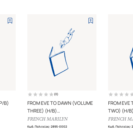
(
0
)
P/B)
FROM EVE TO DAWN (VOLUME
FROM EVE 
THREE) (H/B)
TWO) (H/B
INFERNOES AND PARADISES
MASCULINE
FRENCH MARILYN
FRENCH M
Κωδ. Πολιτείας
:
2895-0002
Κωδ. Πολιτείας
: