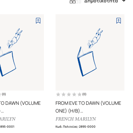
Δημοτικότητα
(
0
)
(
0
)
TO DAWN (VOLUME
FROM EVE TO DAWN (VOLUME
)
ONE) (H/B)
 MYSTIQUE
ORIGINS
ARILYN
FRENCH MARILYN
2895-0001
Κωδ. Πολιτείας
:
2895-0000