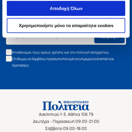
Μάθετε τα νέα της Πολιτείας
Αποδοχή Όλων
Εγγραφείτε στο newsletter μας και μάθετε πρώτοι όλα τα
νέα βιβλία, τις εξαιρετικές τιμές και τις εκδηλώσεις μας.
Χρησιμοποιήστε μόνο τα απαραίτητα cookies
Εγγραφή
Αποδέχομαι τους όρους χρήσης και την πολιτική απορρήτου
Επιθυμώ να λαμβάνω προσωποποιημένα ενημερωτικά email και
προτάσεις
Ασκληπιού 1-3, Αθήνα 106 79
Δευτέρα - Παρασκευή 09:00-21:00
Σάββατο 09:00-18:00