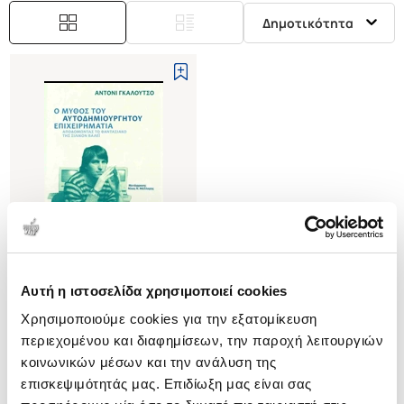
Δημοτικότητα
Αυτή η ιστοσελίδα χρησιμοποιεί cookies
(
0
)
Χρησιμοποιούμε cookies για την εξατομίκευση
Ο μύθος του αυτοδημιούργητου
επιχειρηματία
περιεχομένου και διαφημίσεων, την παροχή λειτουργιών
Αποδομώντας το φαντασιακό
GALUZZO ANTHONY
κοινωνικών μέσων και την ανάλυση της
της Σίλικον Βάλεϊ
επισκεψιμότητάς μας. Επιδίωξη μας είναι σας
Κωδ. Πολιτείας
:
7768-0028