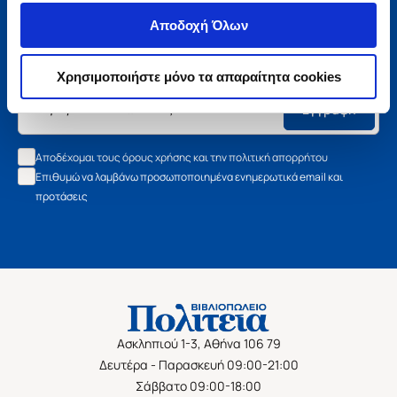
Μάθετε τα νέα της Πολιτείας
Αποδοχή Όλων
Εγγραφείτε στο newsletter μας και μάθετε πρώτοι όλα τα
νέα βιβλία, τις εξαιρετικές τιμές και τις εκδηλώσεις μας.
Χρησιμοποιήστε μόνο τα απαραίτητα cookies
Εγγραφή
Αποδέχομαι τους όρους χρήσης και την πολιτική απορρήτου
Επιθυμώ να λαμβάνω προσωποποιημένα ενημερωτικά email και
προτάσεις
Ασκληπιού 1-3, Αθήνα 106 79
Δευτέρα - Παρασκευή 09:00-21:00
Σάββατο 09:00-18:00