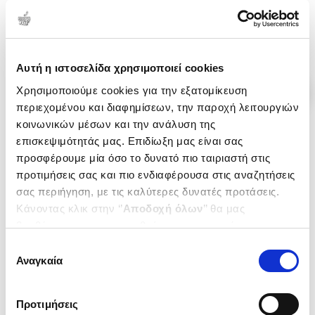
.
79
17
€
Τιμή Πολιτείας
Αυτή η ιστοσελίδα χρησιμοποιεί cookies
Χρησιμοποιούμε cookies για την εξατομίκευση
περιεχομένου και διαφημίσεων, την παροχή λειτουργιών
κοινωνικών μέσων και την ανάλυση της
επισκεψιμότητάς μας. Επιδίωξη μας είναι σας
προσφέρουμε μία όσο το δυνατό πιο ταιριαστή στις
προτιμήσεις σας και πιο ενδιαφέρουσα στις αναζητήσεις
σας περιήγηση, με τις καλύτερες δυνατές προτάσεις.
Κάνοντας κλικ στην ‘’
Αποδοχή όλων
’’ θα μας
βοηθήσετε να ανταποκριθούμε στα παραπάνω.
Μπορείτε επίσης να επεξεργαστείτε ποια cookies σας
Επιλογή
ενδιαφέρουν και να επιλέξετε από τα παρακάτω με την
Αναγκαία
συγκατάθεσης
‘’
Αποδοχή επιλογών
΄΄και να ενημερωθείτε σχετικά με
Εξαντλημένο
τα cookies στην ‘’Προβολή λεπτομερειών’’.
(
0
)
Προτιμήσεις