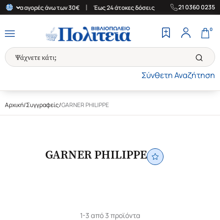
|
|
21 0360 0235
δα για αγορές άνω των 30€
Έως 24 άτοκες δόσεις
Δωρεάν Μεταφ
0
Σύνθετη Αναζήτηση
Αρχική
/
Συγγραφείς
/
GARNER PHILIPPE
GARNER PHILIPPE
1-3 από 3 προϊόντα