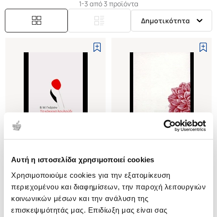
1-3 από 3 προϊόντα
Δημοτικότητα
Εξαντλημένο
Αυτή η ιστοσελίδα χρησιμοποιεί cookies
(
1
)
(
0
)
Χρησιμοποιούμε cookies για την εξατομίκευση
ΤΟ ΚΟΚΚΙΝΟ ΛΟΥΛΟΥΔΙ
ΤΟ ΚΟΚΚΙΝΟ ΛΟΥΛΟΥΔΙ
περιεχομένου και διαφημίσεων, την παροχή λειτουργιών
GARSHIN MIKHAILOVICH
GARSHIN MIKHAILOVICH
κοινωνικών μέσων και την ανάλυση της
VSEVOLOD
VSEVOLOD
επισκεψιμότητάς μας. Επιδίωξη μας είναι σας
Κωδ. Πολιτείας
:
3520-0620
Κωδ. Πολιτείας
:
9227-0023