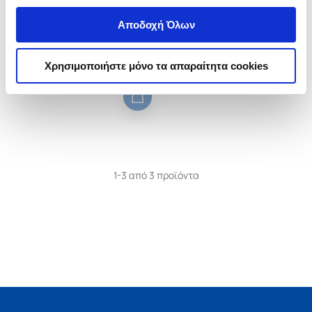
ΤΟ ΚΟΚΚΙΝΟ ΛΟΥΛΟΥΔΙ ΚΑΙ ΑΛΛΑ
Αποδοχή Όλων
ΔΙΗΓΗΜΑΤΑ
GARSHIN MIKHAILOVICH
VSEVOLOD
Χρησιμοποιήστε μόνο τα απαραίτητα cookies
Κωδ. Πολιτείας
:
3690-0331
1-3 από 3 προϊόντα