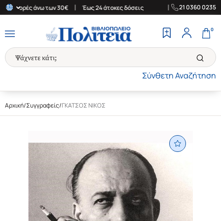
|
|
21 0360 0235
ια αγορές άνω των 30€
Έως 24 άτοκες δόσεις
Δωρεάν Μεταφορικ
0
Σύνθετη Αναζήτηση
Αρχική
/
Συγγραφείς
/
ΓΚΑΤΣΟΣ ΝΙΚΟΣ