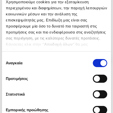
Χρησιμοποιούμε cookies για την εξατομίκευση
"Ελί-τροχος", τχ. 11, Χειμώνας 1996-1997, σ. 8-13.
περιεχομένου και διαφημίσεων, την παροχή λειτουργιών
κοινωνικών μέσων και την ανάλυση της
Εξαντλημένο
Εξαντλημένο
επισκεψιμότητάς μας. Επιδίωξη μας είναι σας
(
0
)
(
0
)
προσφέρουμε μία όσο το δυνατό πιο ταιριαστή στις
ΔΑΝΕΙΣΕ ΤΑ ΜΕΤΑΞΙΑ ΣΤΟ
(P/B) AMORGOS
προτιμήσεις σας και πιο ενδιαφέρουσα στις αναζητήσεις
ΑΝΕΜΟ
ΓΚΑΤΣΟΣ ΝΙΚΟΣ
σας περιήγηση, με τις καλύτερες δυνατές προτάσεις.
ΓΚΑΤΣΟΣ ΝΙΚΟΣ
Κωδ. Πολιτείας
:
0132-0002
Κάνοντας κλικ στην ‘’
Αποδοχή όλων
’’ θα μας
Κωδ. Πολιτείας
:
2010-0012
βοηθήσετε να ανταποκριθούμε στα παραπάνω.
Μπορείτε επίσης να επεξεργαστείτε ποια cookies σας
Επιλογή
ενδιαφέρουν και να επιλέξετε από τα παρακάτω με την
Αναγκαία
συγκατάθεσης
‘’
Αποδοχή επιλογών
΄΄και να ενημερωθείτε σχετικά με
τα cookies στην ‘’Προβολή λεπτομερειών’’.
Προτιμήσεις
Στατιστικά
Εμπορικής προώθησης