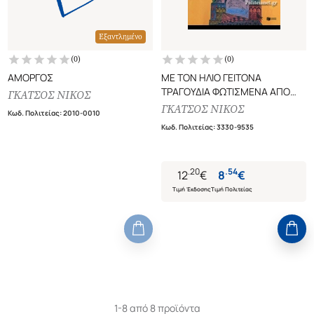
Εξαντλημένο
(
0
)
(
0
)
ΑΜΟΡΓΟΣ
ΜΕ ΤΟΝ ΗΛΙΟ ΓΕΙΤΟΝΑ
ΤΡΑΓΟΥΔΙΑ ΦΩΤΙΣΜΕΝΑ ΑΠΟ
ΓΚΑΤΣΟΣ ΝΙΚΟΣ
ΤΟΝ ΗΛΙΟ ΤΟΥ ΔΗΜΟΤΙΚΟΥ
ΓΚΑΤΣΟΣ ΝΙΚΟΣ
Κωδ. Πολιτείας
:
2010-0010
ΤΡΑΓΟΥΔΙΟΥ
Κωδ. Πολιτείας
:
3330-9535
.
20
.
54
12
€
8
€
Τιμή Έκδοσης
Τιμή Πολιτείας
1-8 από 8 προϊόντα