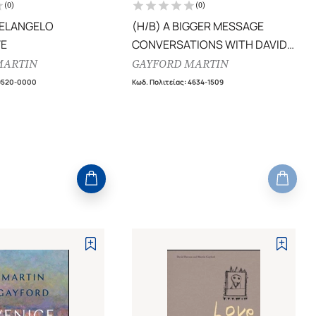
(
0
)
(
0
)
HELANGELO
(H/B) A BIGGER MESSAGE
FE
CONVERSATIONS WITH DAVID
HOCKNEY
MARTIN
GAYFORD MARTIN
9520-0000
Κωδ. Πολιτείας
:
4634-1509