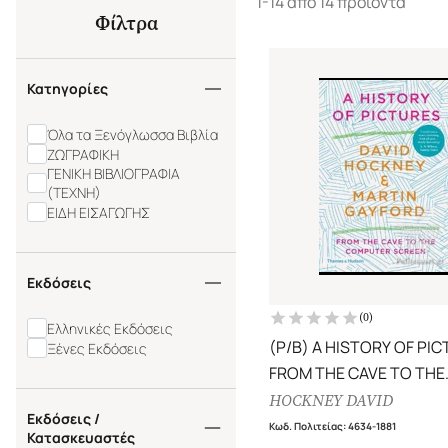
1-14 από 14 προϊόντα
Φίλτρα
Κατηγορίες
Όλα τα Ξενόγλωσσα Βιβλία
ΖΩΓΡΑΦΙΚΗ
ΓΕΝΙΚΗ ΒΙΒΛΙΟΓΡΑΦΙΑ
(ΤΕΧΝΗ)
ΕΙΔΗ ΕΙΣΑΓΩΓΗΣ
Εκδόσεις
(
0
)
Ελληνικές Εκδόσεις
(P/B) A HISTORY OF PI
Ξένες Εκδόσεις
FROM THE CAVE TO THE
COMPUTER SCREEN
HOCKNEY DAVID
Εκδόσεις /
Κωδ. Πολιτείας
:
4634-1881
Κατασκευαστές