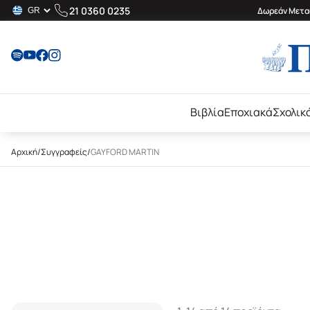
21 0360 0235
Δωρεάν Μεταφ
Βιβλία
Εποχιακά
Σχολικ
Αρχική
/
Συγγραφείς
/
GAYFORD MARTIN