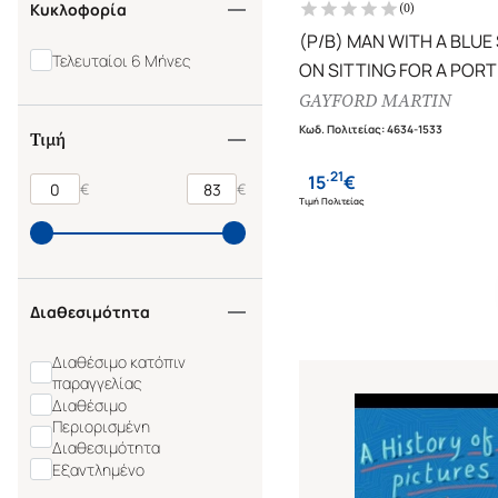
Κυκλοφορία
(
0
)
(P/B) MAN WITH A BLUE
Τελευταίοι 6 Μήνες
ON SITTING FOR A PORT
BY LUCIAN FREUD
GAYFORD MARTIN
Κωδ. Πολιτείας
:
4634-1533
Τιμή
.
21
15
€
€
€
Τιμή Πολιτείας
Διαθεσιμότητα
Διαθέσιμο κατόπιν
παραγγελίας
Διαθέσιμο
Περιορισμένη
Διαθεσιμότητα
Εξαντλημένο