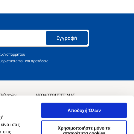
Εγγραφή
τική απορρήτου
ερωτικά email και προτάσεις
 Πελατών
ΑΚΟΛΟΥΘΗΣΤΕ ΜΑΣ
σεις
Αποδοχή Όλων
χή
είναι σας
Χρησιμοποιήστε μόνο τα
 στις
αναχώρησης
απαραίτητα cookies