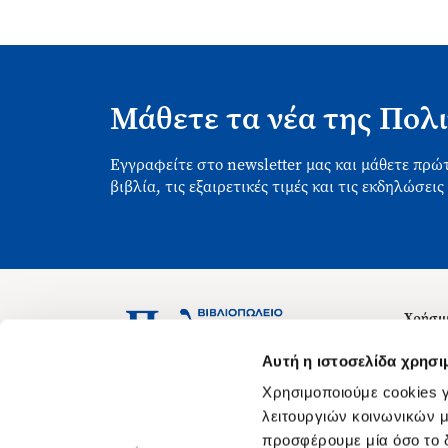
Μάθετε τα νέα της Πολι
Εγγραφείτε στο newsletter μας και μάθετε πρώτ
βιβλία, τις εξαιρετικές τιμές και τις εκδηλώσεις
Χρήσιμ
Σχετικ
Ασκληπιού 1-3, Αθήνα 106 79
Αυτή η ιστοσελίδα χρησι
Δευτέρα - Παρασκευή 09:00-21:00
Θέσεις
Χρησιμοποιούμε cookies γ
Σάββατο 09:00-18:00
Οδηγίε
λειτουργιών κοινωνικών μ
προσφέρουμε μία όσο το δ
Οδηγί