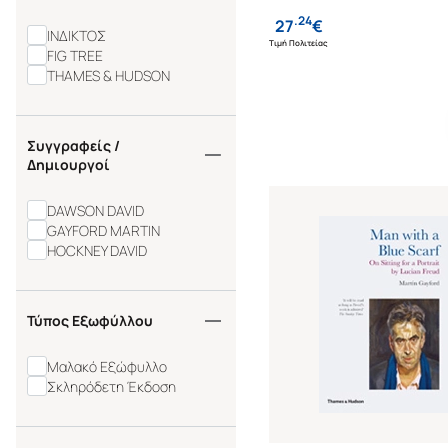
.
24
27
€
ΙΝΔΙΚΤΟΣ
Τιμή Πολιτείας
FIG TREE
THAMES & HUDSON
Συγγραφείς /
Δημιουργοί
DAWSON DAVID
GAYFORD MARTIN
HOCKNEY DAVID
Τύπος Εξωφύλλου
Μαλακό Εξώφυλλο
Σκληρόδετη Έκδοση