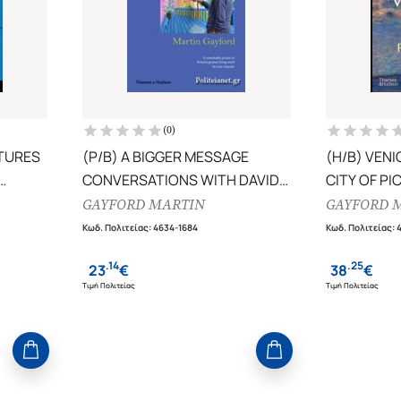
(
0
)
CTURES
(P/B) A BIGGER MESSAGE
(H/B) VENI
CONVERSATIONS WITH DAVID
CITY OF PI
HOCKNEY
GAYFORD MARTIN
GAYFORD 
Κωδ. Πολιτείας
:
4634-1684
Κωδ. Πολιτείας
:
.
14
.
25
23
€
38
€
Τιμή Πολιτείας
Τιμή Πολιτείας