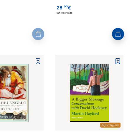
70
.
63
28
€
Τιμή Πολιτείας
Εξαντλημένο