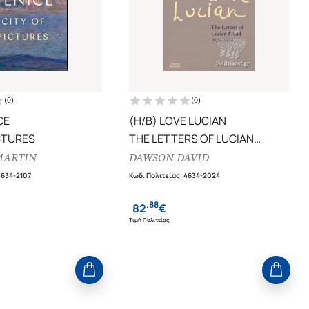
(
0
)
(
0
)
CE
(H/B) LOVE LUCIAN
CTURES
THE LETTERS OF LUCIAN
FREUD 1939-1954
MARTIN
DAWSON DAVID
4634-2107
Κωδ. Πολιτείας
:
4634-2024
.
88
82
€
Τιμή Πολιτείας