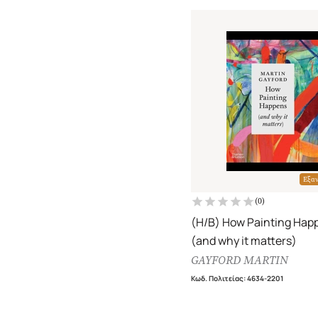
Εξα
(
0
)
(H/B) How Painting Hap
(and why it matters)
GAYFORD MARTIN
Κωδ. Πολιτείας
:
4634-2201