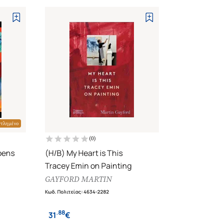
ντλημένο
(
0
)
pens
(H/B) My Heart is This
Tracey Emin on Painting
GAYFORD MARTIN
Κωδ. Πολιτείας
:
4634-2282
.
88
31
€