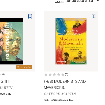
Δημοτικότητα
Εξαντλημένο
(
0
)
(
0
)
 ΣΠΙΤΙ
(H/B) MODERNISTS AND
MAVERICKS
MARTIN
BACON, FREUD, HOCKNEY AND
GAYFORD MARTIN
2020-0312
THE LONDON PAINTERS 1945-
Κωδ. Πολιτείας
:
4634-1773