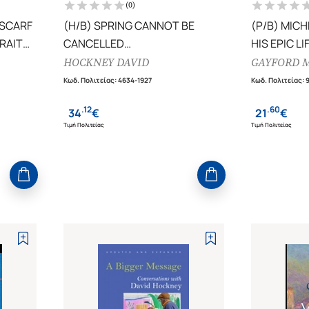
(
0
)
 SCARF
(H/B) SPRING CANNOT BE
(P/B) MIC
RAIT
CANCELLED
HIS EPIC LI
DAVID HOCKNEY IN NORMANDY
HOCKNEY DAVID
GAYFORD 
Κωδ. Πολιτείας
:
4634-1927
Κωδ. Πολιτείας
:
.
12
.
60
34
€
21
€
Τιμή Πολιτείας
Τιμή Πολιτείας