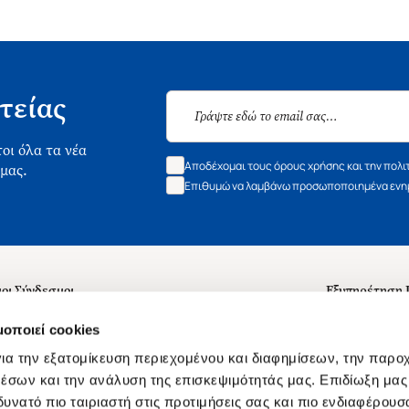
τείας
οι όλα τα νέα
Αποδέχομαι τους όρους χρήσης και την πολι
 μας.
Επιθυμώ να λαμβάνω προσωποποιημένα ενημ
οι Σύνδεσμοι
Εξυπηρέτηση
ά με εμάς
Συχνές ερωτή
μοποιεί cookies
 Εργασίας
Επικοινωνία
ια την εξατομίκευση περιεχομένου και διαφημίσεων, την παρο
ς για τις "Λίστες Επιθυμητών" και τη Βιβλιοθήκη
B2B
έσων και την ανάλυση της επισκεψιμότητάς μας. Επιδίωξη μας 
υνατό πιο ταιριαστή στις προτιμήσεις σας και πιο ενδιαφέρουσα
ες Χρήσης Αναζήτησης
Δικαίωμα Υπ