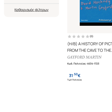
Καθαρισμός
(
0
)
(H/B) A HISTORY OF PI
FROM THE CAVE TO THE
COMPUTER SCREEN
GAYFORD MARTIN
Κωδ. Πολιτείας
:
4634-1723
.
50
31
€
Τιμή Πολιτείας