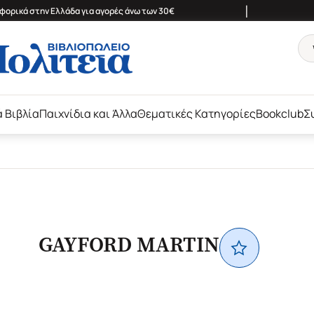
|
ορικά στην Ελλάδα για αγορές άνω των 30€
ά Βιβλία
Παιχνίδια και Άλλα
Θεματικές Κατηγορίες
Bookclub
Σ
GAYFORD MARTIN