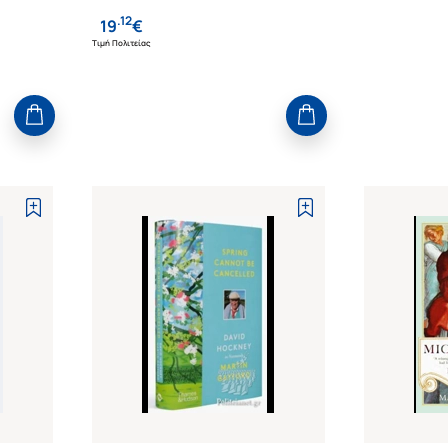
.
12
19
€
Τιμή Πολιτείας