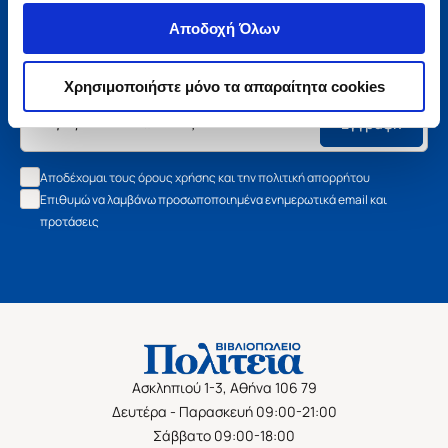
Μάθετε τα νέα της Πολιτείας
Αποδοχή Όλων
Εγγραφείτε στο newsletter μας και μάθετε πρώτοι όλα τα
νέα βιβλία, τις εξαιρετικές τιμές και τις εκδηλώσεις μας.
Χρησιμοποιήστε μόνο τα απαραίτητα cookies
Εγγραφή
Αποδέχομαι τους όρους χρήσης και την πολιτική απορρήτου
Επιθυμώ να λαμβάνω προσωποποιημένα ενημερωτικά email και
προτάσεις
Ασκληπιού 1-3, Αθήνα 106 79
Δευτέρα - Παρασκευή 09:00-21:00
Σάββατο 09:00-18:00