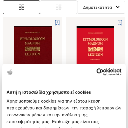
Δημοτικότητα
Αυτή η ιστοσελίδα χρησιμοποιεί cookies
(
0
)
(
0
)
Χρησιμοποιούμε cookies για την εξατομίκευση
ETYMOLOGIKON MAGNUM
ETYMOLOGIKON MAGNUM
LEXICON
LEXICON (ΔΙΤΟΜΟ)
περιεχομένου και διαφημίσεων, την παροχή λειτουργιών
GAISFORD THOMAS
GAISFORD THOMAS
κοινωνικών μέσων και την ανάλυση της
επισκεψιμότητάς μας. Επιδίωξη μας είναι σας
Κωδ. Πολιτείας
:
3370-0038
Κωδ. Πολιτείας
:
5103-0016