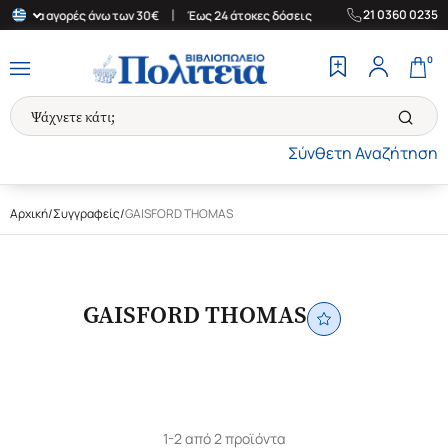
|
|
21 0360 0235
δα για αγορές άνω των 30€
Έως 24 άτοκες δόσεις
Δωρεάν Μεταφ
0
Σύνθετη Αναζήτηση
Αρχική
/
Συγγραφείς
/
GAISFORD THOMAS
GAISFORD THOMAS
1-2 από 2 προϊόντα