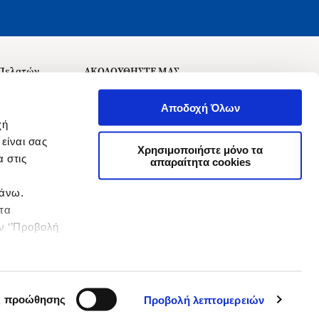
 Πελατών
ΑΚΟΛΟΥΘΗΣΤΕ ΜΑΣ
σεις
Αποδοχή Όλων
χή
είναι σας
Χρησιμοποιήστε μόνο τα
 στις
αναχώρησης
απαραίτητα cookies
πάνω.
 τα
ην ‘’Προβολή
ς προώθησης
Προβολή λεπτομερειών
&
Όροι Χρήσης
Πολιτική Απορρήτου