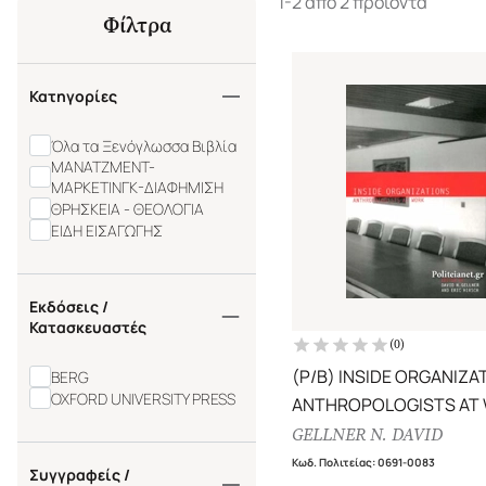
1-2 από 2 προϊόντα
Φίλτρα
Κατηγορίες
Όλα τα Ξενόγλωσσα Βιβλία
ΜΑΝΑΤΖΜΕΝΤ-
ΜΑΡΚΕΤΙΝΓΚ-ΔΙΑΦΗΜΙΣΗ
ΘΡΗΣΚΕΙΑ - ΘΕΟΛΟΓΙΑ
ΕΙΔΗ ΕΙΣΑΓΩΓΗΣ
Εκδόσεις /
Κατασκευαστές
(
0
)
(P/B) INSIDE ORGANIZA
BERG
OXFORD UNIVERSITY PRESS
ANTHROPOLOGISTS AT
GELLNER N. DAVID
Κωδ. Πολιτείας
:
0691-0083
Συγγραφείς /