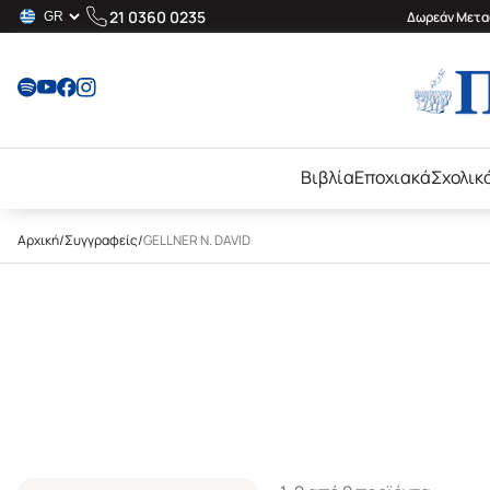
21 0360 0235
Δωρεάν Μεταφ
Βιβλία
Εποχιακά
Σχολικ
Αρχική
/
Συγγραφείς
/
GELLNER N. DAVID