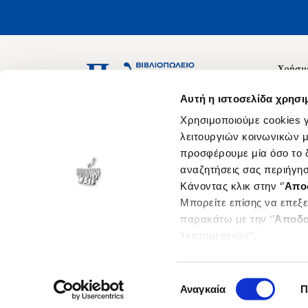
Χρήσιμ
Σχετικ
Ασκληπιού 1-3, Αθήνα 106 79
Αυτή η ιστοσελίδα χρησι
Δευτέρα - Παρασκευή 09:00-21:00
Θέσεις
Χρησιμοποιούμε cookies γ
Σάββατο 09:00-18:00
Οδηγίε
λειτουργιών κοινωνικών μ
προσφέρουμε μία όσο το δ
Οδηγί
αναζητήσεις σας περιήγησ
Νόμος 
Κάνοντας κλικ στην ‘’
Απο
Cookie
Μπορείτε επίσης να επεξε
παρακάτω με την ‘’
Αποδο
λεπτομερειών’’.
Επιλογή
Αναγκαία
Π
συγκατάθεσης
©
2026
politeianet.gr All rights reserved.