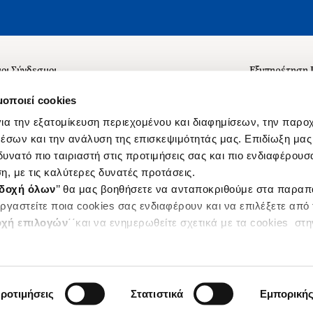
οι Σύνδεσμοι
Εξυπηρέτηση
ά με εμάς
Συχνές ερωτή
μοποιεί cookies
 Εργασίας
Επικοινωνία
ια την εξατομίκευση περιεχομένου και διαφημίσεων, την παρο
ς για τις "Λίστες Επιθυμητών" και τη Βιβλιοθήκη
B2B
έσων και την ανάλυση της επισκεψιμότητάς μας. Επιδίωξη μας 
υνατό πιο ταιριαστή στις προτιμήσεις σας και πιο ενδιαφέρουσα
ες Χρήσης Αναζήτησης
Δικαίωμα Υπ
η, με τις καλύτερες δυνατές προτάσεις.
Ενιαίας Τιμής Βιβλίων
Klarna
δοχή όλων
’’ θα μας βοηθήσετε να ανταποκριθούμε στα παρα
s
ργαστείτε ποια cookies σας ενδιαφέρουν και να επιλέξετε από
χή επιλογών
΄΄και να ενημερωθείτε σχετικά με τα cookies στ
|
ροτιμήσεις
Στατιστικά
Εμπορική
Designed & Developed by
Sleed