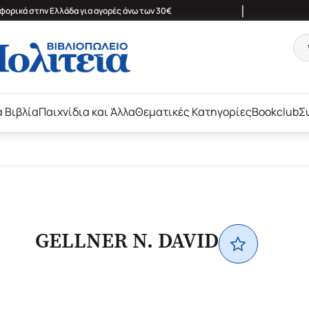
|
ορικά στην Ελλάδα για αγορές άνω των 30€
ά Βιβλία
Παιχνίδια και Άλλα
Θεματικές Κατηγορίες
Bookclub
Σ
GELLNER N. DAVID