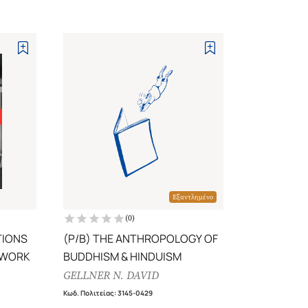
Εξαντλημένο
(
0
)
TIONS
(P/B) THE ANTHROPOLOGY OF
 WORK
BUDDHISM & HINDUISM
GELLNER N. DAVID
Κωδ. Πολιτείας
:
3145-0429