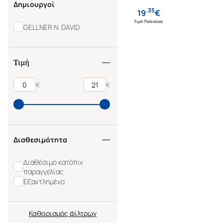
Δημιουργοί
.
35
19
€
Τιμή Πολιτείας
GELLNER N. DAVID
Τιμή
€
€
Διαθεσιμότητα
Διαθέσιμο κατόπιν
παραγγελίας
Εξαντλημένο
Καθαρισμός