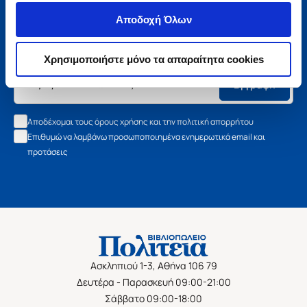
Μάθετε τα νέα της Πολιτείας
Αποδοχή Όλων
Εγγραφείτε στο newsletter μας και μάθετε πρώτοι όλα τα
νέα βιβλία, τις εξαιρετικές τιμές και τις εκδηλώσεις μας.
Χρησιμοποιήστε μόνο τα απαραίτητα cookies
Εγγραφή
Αποδέχομαι τους όρους χρήσης και την πολιτική απορρήτου
Επιθυμώ να λαμβάνω προσωποποιημένα ενημερωτικά email και
προτάσεις
Ασκληπιού 1-3, Αθήνα 106 79
Δευτέρα - Παρασκευή 09:00-21:00
Σάββατο 09:00-18:00