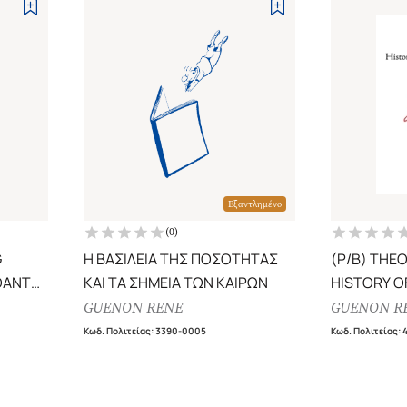
Εξαντλημένο
(
0
)
G
Η ΒΑΣΙΛΕΙΑ ΤΗΣ ΠΟΣΟΤΗΤΑΣ
(P/B) THE
DANTA
ΚΑΙ ΤΑ ΣΗΜΕΙΑ ΤΩΝ ΚΑΙΡΩΝ
HISTORY O
RELIGION
GUENON RENE
GUENON R
Κωδ. Πολιτείας
:
3390-0005
Κωδ. Πολιτείας
: