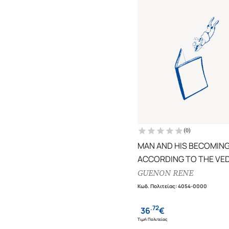
(
0
)
MAN AND HIS BECOMIN
ACCORDING TO THE VE
(H/B)
GUENON RENE
Κωδ. Πολιτείας
:
4054-0000
.
72
36
€
Τιμή Πολιτείας