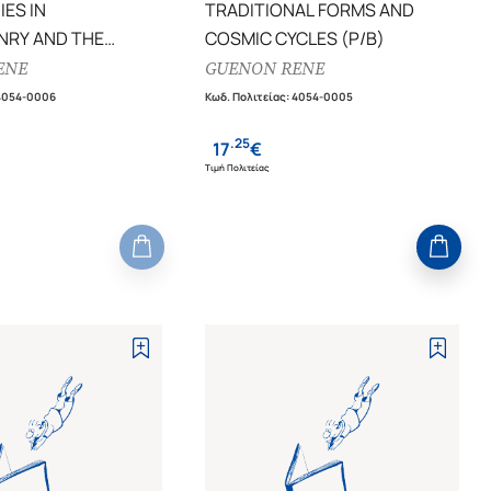
IES IN
TRADITIONAL FORMS AND
NRY AND THE
COSMIC CYCLES (P/B)
ONNAGE
ENE
GUENON RENE
4054-0006
Κωδ. Πολιτείας
:
4054-0005
.
25
17
€
Τιμή Πολιτείας