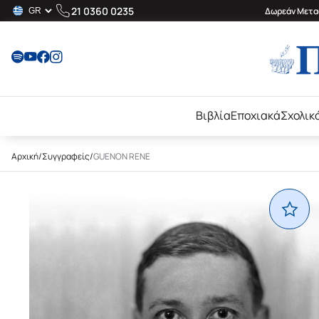
21 0360 0235
Δωρεάν Μεταφ
Βιβλία
Εποχιακά
Σχολικ
Αρχική
/
Συγγραφείς
/
GUENON RENE