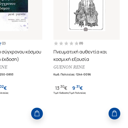
(
2
)
(
0
)
υ σύγχρονου κόσμου
Πνευματική αυθεντία και
 έκδοση)
κοσμική εξουσία
ENE
GUENON RENE
1250-0893
Κωδ. Πολιτείας
:
1244-0096
02
.
30
.
31
€
13
€
9
€
λιτείας
Τιμή Έκδοσης
Τιμή Πολιτείας