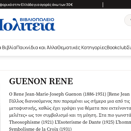
|
ορικά στην Ελλάδα για αγορές άνω των 30€
ά Βιβλία
Παιχνίδια και Άλλα
Θεματικές Κατηγορίες
Bookclub
Σ
GUENON RENE
Ο Rene Jean-Marie-Joseph Guenon (1886-1951) [Rene Jean
Γάλλος διανοούμενος που παραμένει ως σήμερα μια από τι
μεταφυσικής, καθώς έχει γράψει για θέματα που εκτείνοντα
μελέτες» ως τον συμβολισμό και τη μύηση. Στα πιο γωνστ
Theosophisme (1921) L'Esoterisme de Dante (1925) L'homme
Symbolisme de la Croix (1931)