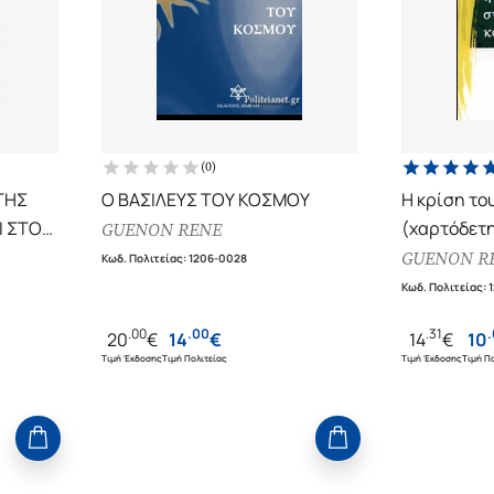
(
0
)
ΤΗΣ
Ο ΒΑΣΙΛΕΥΣ ΤΟΥ ΚΟΣΜΟΥ
Η κρίση το
(χαρτόδετη
GUENON RENE
GUENON R
Κωδ. Πολιτείας
:
1206-0028
Κωδ. Πολιτείας
:
.
00
.
00
.
31
.
20
€
14
€
14
€
10
Τιμή Έκδοσης
Τιμή Πολιτείας
Τιμή Έκδοσης
Τιμή Πο