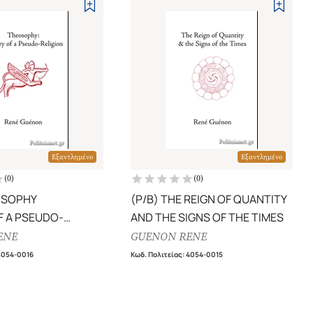
Εξαντλημένο
Εξαντλημένο
(
0
)
(
0
)
OSOPHY
(P/B) THE REIGN OF QUANTITY
F A PSEUDO-
AND THE SIGNS OF THE TIMES
ENE
GUENON RENE
4054-0016
Κωδ. Πολιτείας
:
4054-0015