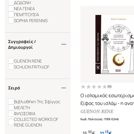
ΔΩΔΩΝΗ
ΝΕΑ ΓΕΝΕΑ
ΠΕΜΠΤΟΥΣΙΑ
SOPHIA PERENNIS
Συγγραφείς /
Δημιουργοί
GUENON RENE
SCHUON FRITHJOF
(
0
)
Σειρά
Ο ισλαμικός εσωτερισμό
Βιβλιοθήκη Της Σφίγγος
ξίφος του ισλάμ - η ανα
ΜΕΛΕΤΗ
μεταφυσική (έκδοση 20
GUENON RENE
ΦΙΛΟΣΟΦΙΑ
COLLECTED WORKS OF
Κωδ. Πολιτείας
:
1199-0246
RENE GUENON
.
90
.
13
15
€
11
€