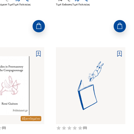
ύμενη Τιμή
Τιμή Πολιτείας
Τιμή Έκδοσης
Τιμή Πολιτείας
Εξαντλημένο
(
0
)
(
0
)