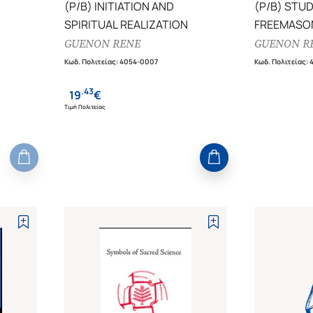
(P/B) INITIATION AND
(P/B) STUD
SPIRITUAL REALIZATION
FREEMASO
COMPAGN
GUENON RENE
GUENON R
Κωδ. Πολιτείας
:
4054-0007
Κωδ. Πολιτείας
:
.
43
19
€
Τιμή Πολιτείας