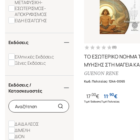
ΜΕΤΑΦΥΣΙΚΗ-
ΕΣΩΤΕΡΙΣΜΟΣ-
ΑΠΟΚΡΥΦΙΣΜΟΣ
ΕΙΔΗ ΕΙΣΑΓΩΓΗΣ
Εκδόσεις
(
0
)
ΤΟ ΕΣΩΤΕΡΙΚΟ ΝΟΗΜΑ 
Ελληνικές Εκδόσεις
Ξένες Εκδόσεις
ΜΥΗΣΗΣ ΣΤΗ ΜΑΓΕΙΑ ΚΑΙ ΣΤΟΝ
ΜΥΣΤΙΚΙΣΜΟ
GUENON RENE
Κωδ. Πολιτείας
:
1244-0065
Εκδόσεις /
Κατασκευαστές
.
00
.
90
17
€
11
€
Τιμή Έκδοσης
Τιμή Πολιτείας
ΔΑΙΔΑΛΕΟΣ
ΔΙΜΕΛΗ
ΔΙΟΝ