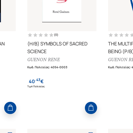
(
0
)
AN
(H/B) SYMBOLS OF SACRED
THE MULTI
SCIENCE
BEING (P/B
GUENON RENE
GUENON R
Κωδ. Πολιτείας
:
4054-0003
Κωδ. Πολιτείας
:
.
43
40
€
Τιμή Πολιτείας