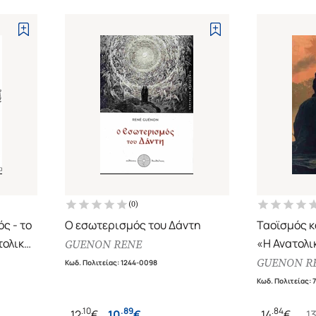
(
0
)
ς - το
Ο εσωτερισμός του Δάντη
Ταοϊσμός κ
τολική
«Η Ανατολι
GUENON RENE
24)
άλλα κείμε
GUENON R
Κωδ. Πολιτείας
:
1244-0098
Κωδ. Πολιτείας
:
.
10
.
89
.
84
12
€
10
€
14
€
1