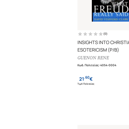
(
0
)
INSIGHTS INTO CHRISTI
ESOTERICISM (P/B)
GUENON RENE
Κωδ. Πολιτείας
:
4054-0004
.
60
21
€
Τιμή Πολιτείας