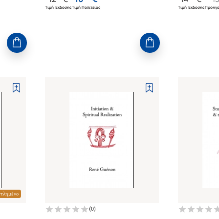
Τιμή Έκδοσης
Τιμή Πολιτείας
Τιμή Έκδοσης
Προηγο
ντλημένο
(
0
)