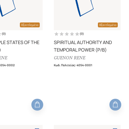
Εξαντλημένο
Εξαντλημένο
(
0
)
(
0
)
PLE STATES OF THE
SPIRITUAL AUTHORITY AND
)
TEMPORAL POWER (P/B)
ENE
GUENON RENE
4054-0002
Κωδ. Πολιτείας
:
4054-0001