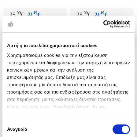
.
99
.
19
.
99
.
19
39
€
31
€
39
€
31
€
Τιμή Έκδοσης
Τιμή Πολιτείας
Τιμή Έκδοσης
Τιμή Πολιτείας
Αυτή η ιστοσελίδα χρησιμοποιεί cookies
Χρησιμοποιούμε cookies για την εξατομίκευση
περιεχομένου και διαφημίσεων, την παροχή λειτουργιών
κοινωνικών μέσων και την ανάλυση της
επισκεψιμότητάς μας. Επιδίωξη μας είναι σας
προσφέρουμε μία όσο το δυνατό πιο ταιριαστή στις
προτιμήσεις σας και πιο ενδιαφέρουσα στις αναζητήσεις
σας περιήγηση, με τις καλύτερες δυνατές προτάσεις.
Κάνοντας κλικ στην ‘’
Αποδοχή όλων
’’ θα μας
βοηθήσετε να ανταποκριθούμε στα παραπάνω.
Μπορείτε επίσης να επεξεργαστείτε ποια cookies σας
Επιλογή
ενδιαφέρουν και να επιλέξετε από τα παρακάτω με την
Αναγκαία
συγκατάθεσης
(
0
)
‘’
Αποδοχή επιλογών
΄΄και να ενημερωθείτε σχετικά με