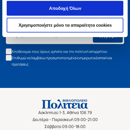
Μάθετε τα νέα της Πολιτείας
Αποδοχή Όλων
Εγγραφείτε στο newsletter μας και μάθετε πρώτοι όλα τα
νέα βιβλία, τις εξαιρετικές τιμές και τις εκδηλώσεις μας.
Χρησιμοποιήστε μόνο τα απαραίτητα cookies
Εγγραφή
Αποδέχομαι τους όρους χρήσης και την πολιτική απορρήτου
Επιθυμώ να λαμβάνω προσωποποιημένα ενημερωτικά email και
προτάσεις
Ασκληπιού 1-3, Αθήνα 106 79
Δευτέρα - Παρασκευή 09:00-21:00
Σάββατο 09:00-18:00