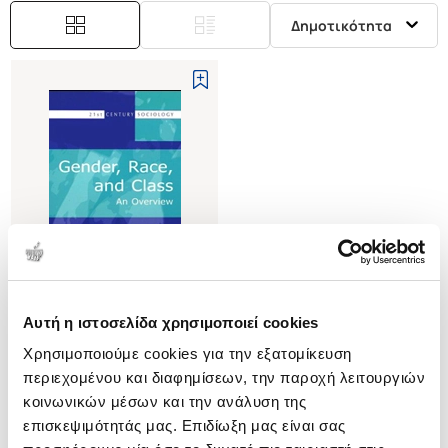
Δημοτικότητα
Αυτή η ιστοσελίδα χρησιμοποιεί cookies
(
0
)
Χρησιμοποιούμε cookies για την εξατομίκευση
(P/B) GENDER, RACE, AND
CLASS
περιεχομένου και διαφημίσεων, την παροχή λειτουργιών
AN OVERVIEW
CHANCER S. LYNN
κοινωνικών μέσων και την ανάλυση της
επισκεψιμότητάς μας. Επιδίωξη μας είναι σας
Κωδ. Πολιτείας
:
0494-0273