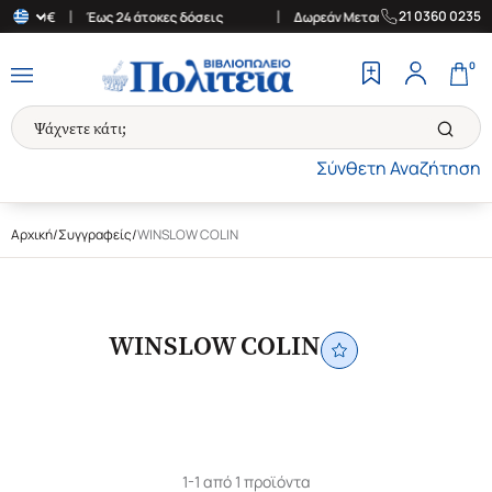
|
|
21 0360 0235
ων 30€
Έως 24 άτοκες δόσεις
Δωρεάν Μεταφορικά στην Ελλάδα γ
0
Σύνθετη Αναζήτηση
Αρχική
/
Συγγραφείς
/
WINSLOW COLIN
WINSLOW COLIN
1-1 από 1 προϊόντα