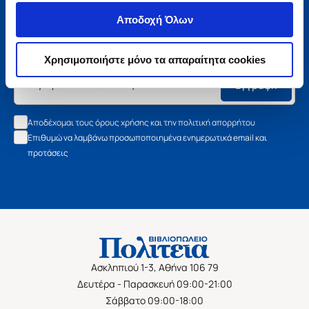
Μάθετε τα νέα της Πολιτείας
Αποδοχή Όλων
Εγγραφείτε στο newsletter μας και μάθετε πρώτοι όλα τα
νέα βιβλία, τις εξαιρετικές τιμές και τις εκδηλώσεις μας.
Χρησιμοποιήστε μόνο τα απαραίτητα cookies
Εγγραφή
Αποδέχομαι τους όρους χρήσης και την πολιτική απορρήτου
Επιθυμώ να λαμβάνω προσωποποιημένα ενημερωτικά email και
προτάσεις
Ασκληπιού 1-3, Αθήνα 106 79
Δευτέρα - Παρασκευή 09:00-21:00
Σάββατο 09:00-18:00