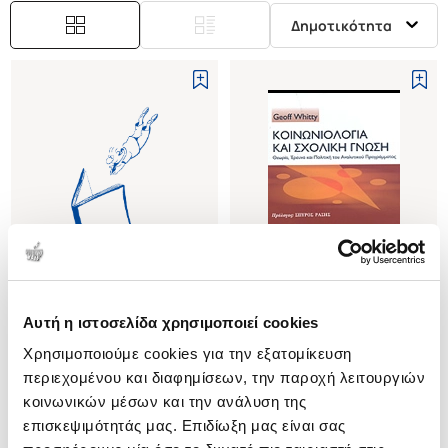
Δημοτικότητα
Αυτή η ιστοσελίδα χρησιμοποιεί cookies
(
0
)
(
0
)
Χρησιμοποιούμε cookies για την εξατομίκευση
(P/B) SOCIOLOGY AND SCHOOL
ΚΟΙΝΩΝΙΟΛΟΓΙΑ ΚΑΙ ΣΧΟΛΙΚΗ
KNOWLEDGE
ΓΝΩΣΗ
περιεχομένου και διαφημίσεων, την παροχή λειτουργιών
ΘΕΩΡΙΑ, ΕΡΕΥΝΑ ΚΑΙ ΠΟΛΙΤΙΚΗ
WHITTY GEOFF
WHITTY GEOFF
κοινωνικών μέσων και την ανάλυση της
ΤΟΥ ΑΝΑΛΥΤΙΚΟΥ
επισκεψιμότητάς μας. Επιδίωξη μας είναι σας
Κωδ. Πολιτείας
:
3707-1150
Κωδ. Πολιτείας
:
1568-0072
ΠΡΟΓΡΑΜΜΑΤΟΣ