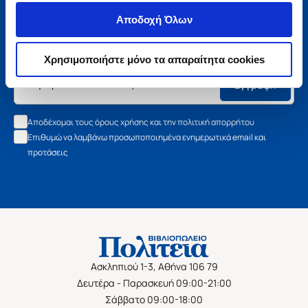
Μάθετε τα νέα της Πολιτείας
Αποδοχή Όλων
Εγγραφείτε στο newsletter μας και μάθετε πρώτοι όλα τα
νέα βιβλία, τις εξαιρετικές τιμές και τις εκδηλώσεις μας.
Χρησιμοποιήστε μόνο τα απαραίτητα cookies
Εγγραφή
Αποδέχομαι τους όρους χρήσης και την πολιτική απορρήτου
Επιθυμώ να λαμβάνω προσωποποιημένα ενημερωτικά email και
προτάσεις
Ασκληπιού 1-3, Αθήνα 106 79
Δευτέρα - Παρασκευή 09:00-21:00
Σάββατο 09:00-18:00