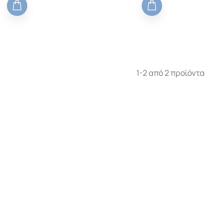
ΕΘΝΙΚΗ ΒΙΒΛΙΟΘΗΚΗ
SZECHENYI ΤΗΣ ΟΥΓΓΑΡΙΑΣ,
ΔΗΜΟΣΙΕΣ ΚΑΙ ΙΔΙΩΤΙΚΕΣ
ΠΗΓΕΣ
1-2 από 2 προϊόντα