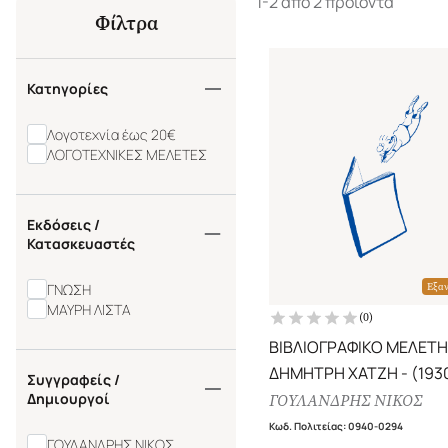
1-2 από 2 προϊόντα
Φίλτρα
Κατηγορίες
Λογοτεχνία έως 20€
ΛΟΓΟΤΕΧΝΙΚΕΣ ΜΕΛΕΤΕΣ
Εκδόσεις /
Κατασκευαστές
ΓΝΩΣΗ
Εξα
ΜΑΥΡΗ ΛΙΣΤΑ
(
0
)
ΒΙΒΛΙΟΓΡΑΦΙΚΟ ΜΕΛΕΤ
ΔΗΜΗΤΡΗ ΧΑΤΖΗ - (193
Συγγραφείς /
1989)
Δημιουργοί
ΓΟΥΛΑΝΔΡΗΣ ΝΙΚΟΣ
Κωδ. Πολιτείας
:
0940-0294
ΓΟΥΛΑΝΔΡΗΣ ΝΙΚΟΣ