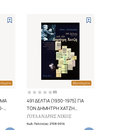
ντλημένο
Εξαντλημένο
(
0
)
ΗΜΑ
491 ΔΕΛΤΙΑ (1930-1975) ΓΙΑ
0-
ΤΟΝ ΔΗΜΗΤΡΗ ΧΑΤΖΗ
ΑΠΟ ΤΑ ΑΡΧΕΙΑ ΣΥΓΧΡΟΝΗΣ
ΓΟΥΛΑΝΔΡΗΣ ΝΙΚΟΣ
ΚΟΙΝΩΝΙΚΗΣ ΙΣΤΟΡΙΑΣ, ΤΗΝ
Κωδ. Πολιτείας
:
2708-0014