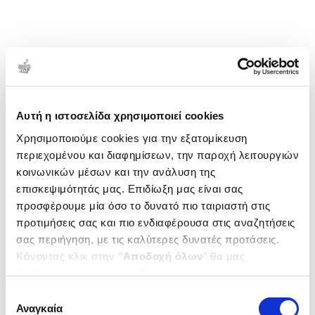
1-1 από 1 προϊόντα
Δημοτικότητα
Αυτή η ιστοσελίδα χρησιμοποιεί cookies
Χρησιμοποιούμε cookies για την εξατομίκευση
περιεχομένου και διαφημίσεων, την παροχή λειτουργιών
κοινωνικών μέσων και την ανάλυση της
επισκεψιμότητάς μας. Επιδίωξη μας είναι σας
προσφέρουμε μία όσο το δυνατό πιο ταιριαστή στις
προτιμήσεις σας και πιο ενδιαφέρουσα στις αναζητήσεις
σας περιήγηση, με τις καλύτερες δυνατές προτάσεις.
Κάνοντας κλικ στην ‘’
Αποδοχή όλων
’’ θα μας
βοηθήσετε να ανταποκριθούμε στα παραπάνω.
Μπορείτε επίσης να επεξεργαστείτε ποια cookies σας
Επιλογή
ενδιαφέρουν και να επιλέξετε από τα παρακάτω με την
Αναγκαία
συγκατάθεσης