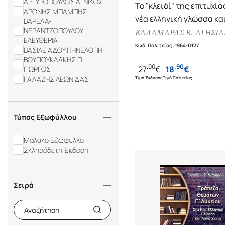
ΑΡΓΥΡΟΠΟΥΛΟΣ Α. ΝΙΚΟΣ
Το "κλειδί" της επιτυχία
ΑΡΩΝΗΣ ΜΠΑΜΠΗΣ
νέα ελληνική γλώσσα κα
ΒΑΡΕΛΑ-
ΝΕΡΑΝΤΖΟΠΟΥΛΟΥ
λογοτεχνία Γ' λυκείου (
ΚΑΛΑΜΑΡΑΣ Β. ΑΓΗΣΙ
ΕΛΕΥΘΕΡΙΑ
2024-2025)
Κωδ. Πολιτείας
:
1964-0127
ΒΑΣΙΛΕΙΑΔΟΥ ΠΗΝΕΛΟΠΗ
ΒΟΥΓΙΟΥΚΛΑΚΗΣ Π.
.
00
.
90
27
€
18
€
ΓΙΩΡΓΟΣ
ΓΑΛΑΖΗΣ ΛΕΩΝΙΔΑΣ
Τιμή Έκδοσης
Τιμή Πολιτείας
ΓΕΩΡΓΑΛΛΙΔΗΣ Α.
ΑΝΔΡΕΑΣ
ΔΑΛΛΕΣ ΑΛΕΞΑΝΔΡΑ
Τύπος Εξωφύλλου
ΖΑΠΠΑΣ ΕΥΑΓΓΕΛΟΣ
ΖΑΧΟΣ ΧΡΗΣΤΟΣ
ΖΕΡΒΟΥΔΑΚΗΣ ΣΗΦΗΣ
Μαλακό Εξώφυλλο
ΖΩΗ ΕΛΛΗ
Σκληρόδετη Έκδοση
ΗΣΙΟΔΟΣ
ΘΕΟΔΟΣΙΟΥ ΤΑΝΙΑ
Σειρά