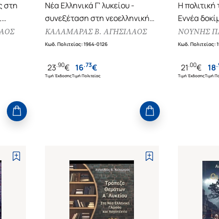
ς στη
Νέα Ελληνικά Γ' λυκείου -
Η πολιτική
ι
συνεξέταση στη νεοελληνική
Εννέα δοκί
έκδοση
γλώσσα και λογοτεχνία
φιλοσοφίας
ΛΑΟΣ
ΚΑΛΑΜΑΡΑΣ Β. ΑΓΗΣΙΛΑΟΣ
ΝΟΥΝΗΣ Π
(Έκδοση 2024-2025)
θεολογίας
Κωδ. Πολιτείας
:
1964-0126
Κωδ. Πολιτείας
:
1
.
90
.
73
.
00
.
23
€
16
€
21
€
18
Τιμή Έκδοσης
Τιμή Πολιτείας
Τιμή Έκδοσης
Τιμή Πο