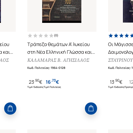
(
0
)
είου
Τράπεζα θεμάτων Α' λυκείου
Οι Μάγισσ
α και
στη Νέα Ελληνική Γλώσσα και
Δαιμονολογ
Λογοτεχνία
μαγισσών σ
ΛΑΟΣ
ΚΑΛΑΜΑΡΑΣ Β. ΑΓΗΣΙΛΑΟΣ
ΣΤΑΥΡΙΝΟΥ
α
100 Επιλεγμένα κριτήρια
αιώνα
Κωδ. Πολιτείας
:
1964-0128
Κωδ. Πολιτείας
:
ράπεζα
αξιολόγησης
.
90
.
73
.
90
23
€
16
€
13
€
1
ς
Τιμή Έκδοσης
Τιμή Πολιτείας
Τιμή Έκδοσης
Προηγο