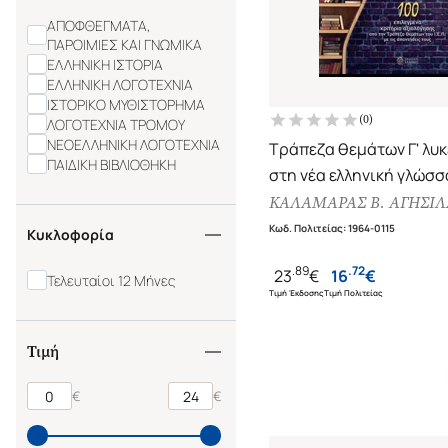
ΑΠΟΦΘΕΓΜΑΤΑ,
ΠΑΡΟΙΜΙΕΣ ΚΑΙ ΓΝΩΜΙΚΑ
ΕΛΛΗΝΙΚΗ ΙΣΤΟΡΙΑ
ΕΛΛΗΝΙΚΗ ΛΟΓΟΤΕΧΝΙΑ
ΙΣΤΟΡΙΚΟ ΜΥΘΙΣΤΟΡΗΜΑ
(
0
)
ΛΟΓΟΤΕΧΝΙΑ ΤΡΟΜΟΥ
ΝΕΟΕΛΛΗΝΙΚΗ ΛΟΓΟΤΕΧΝΙΑ
Τράπεζα θεμάτων Γ' λυκ
ΠΑΙΔΙΚΗ ΒΙΒΛΙΟΘΗΚΗ
στη νέα ελληνική γλώσσ
λογοτεχνία
ΚΑΛΑΜΑΡΑΣ Β. ΑΓΗΣΙ
100 επιλεγμένα κριτήρι
Κωδ. Πολιτείας
:
1964-0115
Κυκλοφορία
αξιολόγησης από την τ
.
89
.
72
23
€
16
€
θεμάτων του Ι.Ε.Π. με τι
Τελευταίοι 12 Μήνες
Τιμή Έκδοσης
Τιμή Πολιτείας
απαντήσεις τους
Τιμή
€
€