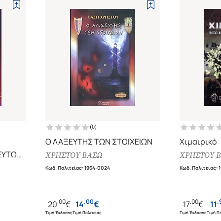
(
0
)
Ο ΛΑΞΕΥΤΗΣ ΤΩΝ ΣΤΟΙΧΕΙΩΝ
Χιμαιρικό
ΕΥΤΩΝ
ΧΡΗΣΤΟΥ ΒΑΣΩ
ΧΡΗΣΤΟΥ 
Κωδ. Πολιτείας
:
1964-0024
Κωδ. Πολιτείας
:
1
.
00
.
00
.
00
.
20
€
14
€
17
€
11
Τιμή Έκδοσης
Τιμή Πολιτείας
Τιμή Έκδοσης
Τιμή Πο