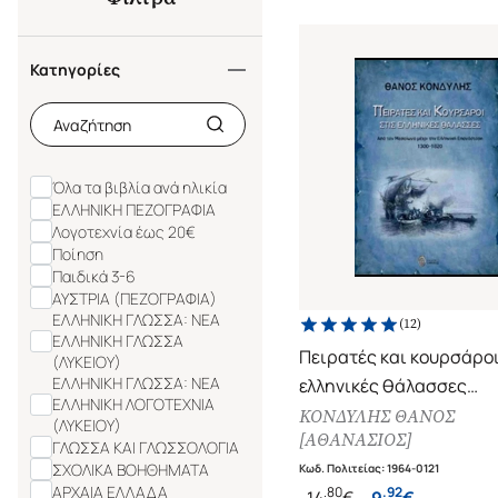
Κατηγορίες
Όλα τα βιβλία ανά ηλικία
ΕΛΛΗΝΙΚΗ ΠΕΖΟΓΡΑΦΙΑ
Λογοτεχνία έως 20€
Ποίηση
Παιδικά 3-6
ΑΥΣΤΡΙΑ (ΠΕΖΟΓΡΑΦΙΑ)
ΕΛΛΗΝΙΚΗ ΓΛΩΣΣΑ: ΝΕΑ
(
12
)
ΕΛΛΗΝΙΚΗ ΓΛΩΣΣΑ
Πειρατές και κουρσάροι
(ΛΥΚΕΙΟΥ)
ΕΛΛΗΝΙΚΗ ΓΛΩΣΣΑ: ΝΕΑ
ελληνικές θάλασσες
ΕΛΛΗΝΙΚΗ ΛΟΓΟΤΕΧΝΙΑ
Από τον Μεσαίωνα μέχρι
ΚΟΝΔΥΛΗΣ ΘΑΝΟΣ
(ΛΥΚΕΙΟΥ)
[ΑΘΑΝΑΣΙΟΣ]
Ελληνική Επανάσταση, 
ΓΛΩΣΣΑ ΚΑΙ ΓΛΩΣΣΟΛΟΓΙΑ
ΣΧΟΛΙΚΑ ΒΟΗΘΗΜΑΤΑ
1820
Κωδ. Πολιτείας
:
1964-0121
ΑΡΧΑΙΑ ΕΛΛΑΔΑ
.
80
.
92
14
€
9
€