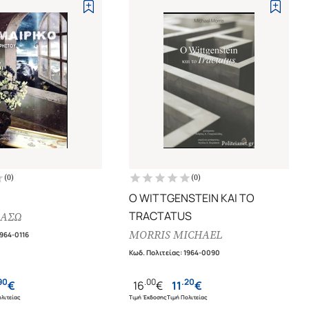
(
0
)
(
0
)
Ο WITTGENSTEIN ΚΑΙ ΤΟ
TRACTATUS
ΒΑΣΩ
MORRIS MICHAEL
964-0116
Κωδ. Πολιτείας
:
1964-0090
90
.
00
.
20
€
16
€
11
€
λιτείας
Τιμή Έκδοσης
Τιμή Πολιτείας