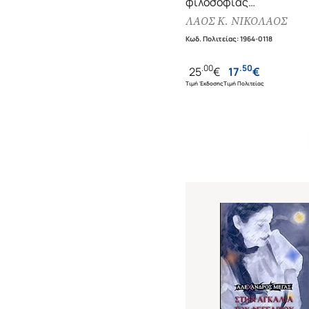
φιλοσοφίας
Οντολογία, επιστημολογ
ΛΑΟΣ Κ. ΝΙΚΟΛΑΟΣ
ηθική, πολιτική θεωρία 
Κωδ. Πολιτείας
:
1964-0118
μυητική παράδοση της
.
00
.
50
25
€
17
€
ανθρωπότητας
Τιμή Έκδοσης
Τιμή Πολιτείας