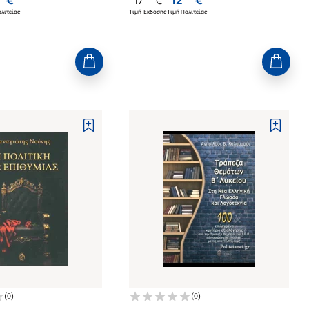
λιτείας
Τιμή Έκδοσης
Τιμή Πολιτείας
(
0
)
(
0
)