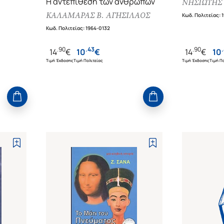
Η αντεπίθεση των ανθρώπων
ΝΗΣΙΩΤΗΣ
ία,
ΚΑΛΑΜΑΡΑΣ Β. ΑΓΗΣΙΛΑΟΣ
Κωδ. Πολιτείας
:
1
και
Κωδ. Πολιτείας
:
1964-0132
.
90
.
43
.
90
.
14
€
10
€
14
€
10
Τιμή Έκδοσης
Τιμή Πολιτείας
Τιμή Έκδοσης
Τιμή Πο