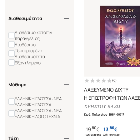
Διαθεσιμότητα
Διαθέσιμο κατόπιν
παραγγελίας
Διαθέσιμο
Περιορισμένη
Διαθεσιμότητα
Εξαντλημένο
(
0
)
Μάθημα
ΛΑΞΕΥΜΕΝΟ ΔΙΧΤΥ
Η ΕΠΙΣΤΡΟΦΗ ΤΩΝ ΛΑΞ
ΕΛΛΗΝΙΚΗ ΓΛΩΣΣΑ: ΝΕΑ
ΕΛΛΗΝΙΚΗ ΓΛΩΣΣΑ
(ΔΕΥΤΕΡΟΣ ΤΟΜΟΣ)
ΧΡΗΣΤΟΥ ΒΑΣΩ
ΕΛΛΗΝΙΚΗ ΓΛΩΣΣΑ: ΝΕΑ
Κωδ. Πολιτείας
:
1964-0017
ΕΛΛΗΝΙΚΗ ΛΟΓΟΤΕΧΝΙΑ
.
80
.
86
19
€
13
€
Τιμή Έκδοσης
Τιμή Πολιτείας
Τάξη