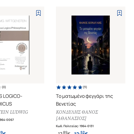
(
0
)
(
9
)
 LOGICO-
Το ματωμένο φεγγάρι της
HICUS
Βενετίας
EIN LUDWIG
ΚΟΝΔΥΛΗΣ ΘΑΝΟΣ
[ΑΘΑΝΑΣΙΟΣ]
1964-0067
Κωδ. Πολιτείας
:
1964-0131
39
.
89
.
52
€
17
€
12
€