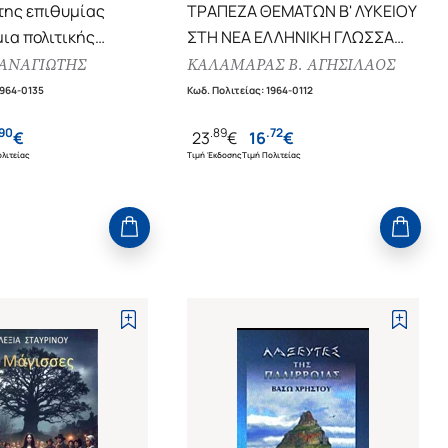
 της επιθυμίας
ΤΡΑΠΕΖΑ ΘΕΜΑΤΩΝ Β' ΛΥΚΕΙΟΥ
μια πολιτικής
ΣΤΗ ΝΕΑ ΕΛΛΗΝΙΚΗ ΓΛΩΣΣΑ
 και πολιτικής
ΚΑΙ ΛΟΓΟΤΕΧΝΙΑ
ΑΝΑΓΙΩΤΗΣ
ΚΑΛΑΜΑΡΑΣ Β. ΑΓΗΣΙΛΑΟΣ
100 ΕΠΙΛΕΓΜΕΝΑ ΚΡΙΤΗΡΙΑ
964-0135
Κωδ. Πολιτείας
:
1964-0112
ΑΞΙΟΛΟΓΗΣΗΣ
90
.
89
.
72
€
23
€
16
€
λιτείας
Τιμή Έκδοσης
Τιμή Πολιτείας