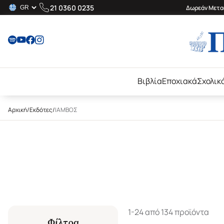
21 0360 0235
Δωρεάν Μεταφ
Βιβλία
Εποχιακά
Σχολικ
Αρχική
/
Εκδότες
/
ΙΑΜΒΟΣ
1-24 από 134 προϊόντα
Φίλτρα