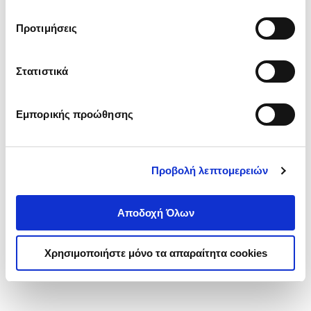
Το αμπέλι της θάλασσας
τα cookies στην ‘’Προβολή λεπτομερειών’’.
ΚΑΡΑΤΟΛΙΟΥ ΜΑΡΓΑΡΙΤΑ
Προτιμήσεις
Κωδ. Πολιτείας
:
6160-0266
Στατιστικά
.
00
.
75
13
€
9
€
Εμπορικής προώθησης
Τιμή Έκδοσης
Τιμή Πολιτείας
Προβολή λεπτομερειών
Αποδοχή Όλων
1-1 από 1 προϊόντα
Χρησιμοποιήστε μόνο τα απαραίτητα cookies