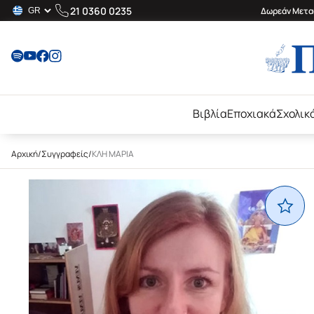
21 0360 0235
Δωρεάν Μεταφ
Βιβλία
Εποχιακά
Σχολικ
Αρχική
/
Συγγραφείς
/
ΚΛΗ ΜΑΡΙΑ