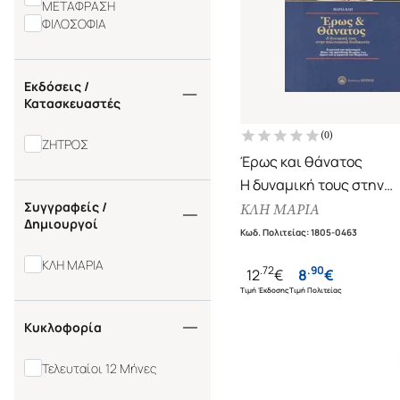
ΜΕΤΑΦΡΑΣΗ
ΦΙΛΟΣΟΦΙΑ
Εκδόσεις /
Κατασκευαστές
(
0
)
ΖΗΤΡΟΣ
Έρως και θάνατος
Η δυναμική τους στην
Συγγραφείς /
πολιτισμική διαδικασία
ΚΛΗ ΜΑΡΙΑ
Δημιουργοί
Κωδ. Πολιτείας
:
1805-0463
ΚΛΗ ΜΑΡΙΑ
.
72
.
90
12
€
8
€
Τιμή Έκδοσης
Τιμή Πολιτείας
Κυκλοφορία
Τελευταίοι 12 Μήνες