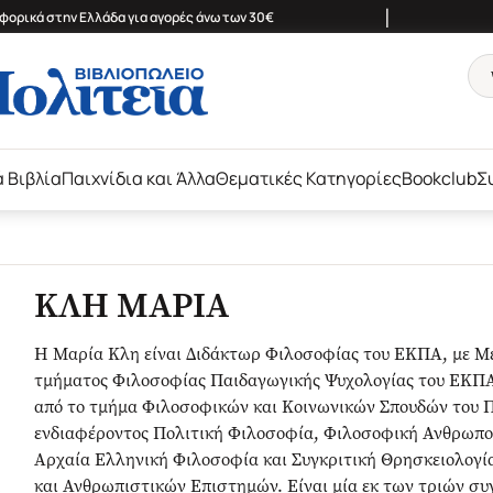
|
ορικά στην Ελλάδα για αγορές άνω των 30€
ά Βιβλία
Παιχνίδια και Άλλα
Θεματικές Κατηγορίες
Bookclub
Σ
ΚΛΗ ΜΑΡΙΑ
Η Μαρία Κλη είναι Διδάκτωρ Φιλοσοφίας του ΕΚΠΑ, με Μ
τμήματος Φιλοσοφίας Παιδαγωγικής Ψυχολογίας του ΕΚΠΑ
από το τμήμα Φιλοσοφικών και Κοινωνικών Σπουδών του Πα
ενδιαφέροντος Πολιτική Φιλοσοφία, Φιλοσοφική Ανθρωπο
Αρχαία Ελληνική Φιλοσοφία και Συγκριτική Θρησκειολογία
και Ανθρωπιστικών Επιστημών. Είναι μία εκ των τριών συ