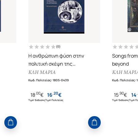
(
0
)
Η ανθρώπινη φύση στην
Songs from
πολιτική σκέψη της
beyond
νεωτερικότητας: συγκρότηση
ΚΛΗ ΜΑΡΙΑ
ΚΛΗ ΜΑΡΙ
της κυριαρχίας στη φιλοσοφία
Κωδ. Πολιτείας
:
1805-0439
Κωδ. Πολιτείας
:
του Thomas Hobbes και
.
00
.
20
.
90
.
18
€
16
€
15
€
14
φιλελευθερισμός
Τιμή Έκδοσης
Τιμή Πολιτείας
Τιμή Έκδοσης
Τιμή Πο
Μια κριτική θεώρηση