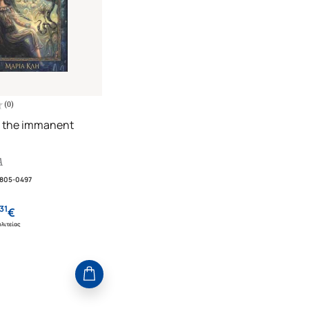
(
0
)
 the immanent
Α
1805-0497
31
€
λιτείας