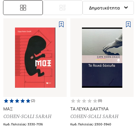
Δημοτικότητα
(
2
)
(
0
)
ΜΑΞ
ΤΑ ΛΕΥΚΑ ΔΑΧΤΥΛΑ
COHEN-SCALI SARAH
COHEN-SCALI SARAH
Κωδ. Πολιτείας
:
3330-7136
Κωδ. Πολιτείας
:
2300-3940