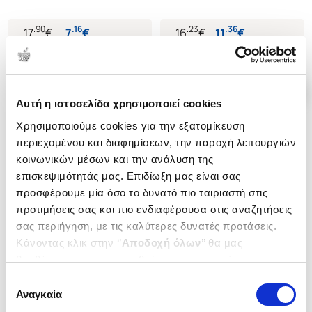
.
90
.
16
.
23
.
36
17
€
7
€
16
€
11
€
Τιμή Έκδοσης
Τιμή Πολιτείας
Τιμή Έκδοσης
Τιμή Πολιτείας
Αυτή η ιστοσελίδα χρησιμοποιεί cookies
Χρησιμοποιούμε cookies για την εξατομίκευση
περιεχομένου και διαφημίσεων, την παροχή λειτουργιών
κοινωνικών μέσων και την ανάλυση της
επισκεψιμότητάς μας. Επιδίωξη μας είναι σας
προσφέρουμε μία όσο το δυνατό πιο ταιριαστή στις
προτιμήσεις σας και πιο ενδιαφέρουσα στις αναζητήσεις
σας περιήγηση, με τις καλύτερες δυνατές προτάσεις.
Κάνοντας κλικ στην ‘’
Αποδοχή όλων
’’ θα μας
βοηθήσετε να ανταποκριθούμε στα παραπάνω.
Μπορείτε επίσης να επεξεργαστείτε ποια cookies σας
Εξαντλημένο
Επιλογή
ενδιαφέρουν και να επιλέξετε από τα παρακάτω με την
Αναγκαία
συγκατάθεσης
(
0
)
(
0
)
‘’
Αποδοχή επιλογών
΄΄και να ενημερωθείτε σχετικά με