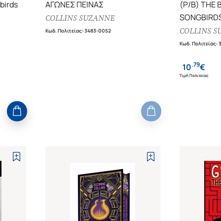
birds
ΑΓΩΝΕΣ ΠΕΙΝΑΣ
(P/B) THE 
SONGBIRDS
COLLINS SUZANNE
A HUNGER 
COLLINS S
Κωδ. Πολιτείας
:
3483-0052
Κωδ. Πολιτείας
:
.
79
10
€
Τιμή Πολιτείας