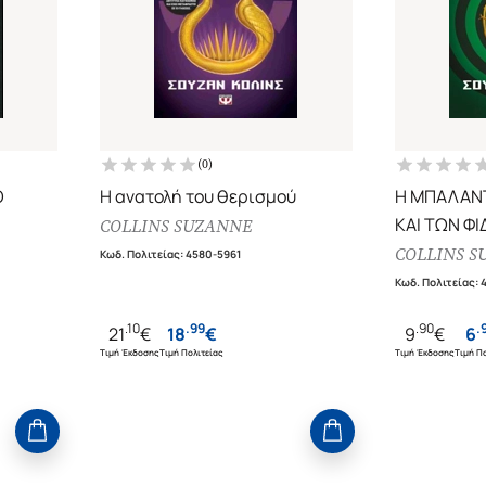
(
0
)
Ο
Η ανατολή του θερισμού
Η ΜΠΑΛΑΝ
ΚΑΙ ΤΩΝ ΦΙ
COLLINS SUZANNE
COLLINS S
Κωδ. Πολιτείας
:
4580-5961
Κωδ. Πολιτείας
:
.
10
.
99
.
90
.
21
€
18
€
9
€
6
Τιμή Έκδοσης
Τιμή Πολιτείας
Τιμή Έκδοσης
Τιμή Πο