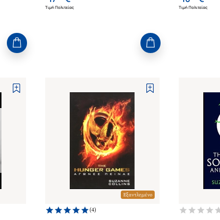
Τιμή Πολιτείας
Τιμή Πολιτείας
Εξαντλημένο
(
4
)