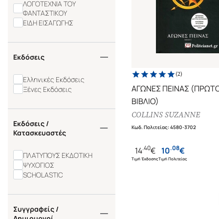
ΛΟΓΟΤΕΧΝΙΑ ΤΟΥ
ΦΑΝΤΑΣΤΙΚΟΥ
ΕΙΔΗ ΕΙΣΑΓΩΓΗΣ
Εκδόσεις
(
2
)
Ελληνικές Εκδόσεις
ΑΓΩΝΕΣ ΠΕΙΝΑΣ (ΠΡΩΤ
Ξένες Εκδόσεις
ΒΙΒΛΙΟ)
COLLINS SUZANNE
Εκδόσεις /
Κωδ. Πολιτείας
:
4580-3702
Κατασκευαστές
.
40
.
08
14
€
10
€
ΠΛΑΤΥΠΟΥΣ ΕΚΔΟΤΙΚΗ
Τιμή Έκδοσης
Τιμή Πολιτείας
ΨΥΧΟΓΙΟΣ
SCHOLASTIC
Συγγραφείς /
Δημιουργοί