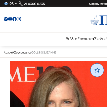
21 0360 0235
Δωρεάν Μεταφ
Βιβλία
Εποχιακά
Σχολικ
Αρχική
/
Συγγραφείς
/
COLLINS SUZANNE