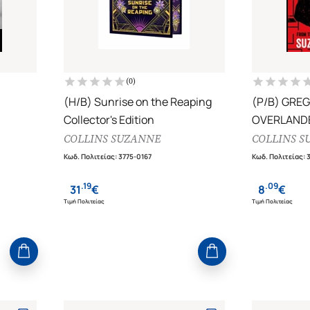
(
0
)
(H/B) Sunrise on the Reaping
(P/B) GRE
Collector's Edition
OVERLAND
THE UNDER
COLLINS SUZANNE
COLLINS S
(BOOK 1)
Κωδ. Πολιτείας
:
3775-0167
Κωδ. Πολιτείας
:
.
19
.
09
31
€
8
€
Τιμή Πολιτείας
Τιμή Πολιτείας