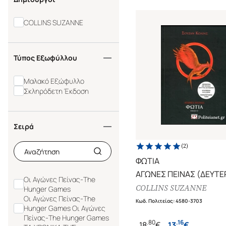
COLLINS SUZANNE
Τύπος Εξωφύλλου
Μαλακό Εξώφυλλο
Σκληρόδετη Έκδοση
Σειρά
(
2
)
ΦΩΤΙΑ
ΑΓΩΝΕΣ ΠΕΙΝΑΣ (ΔΕΥΤ
Οι Αγώνες Πείνας-The
ΒΙΒΛΙΟ)
COLLINS SUZANNE
Hunger Games
Οι Αγώνες Πείνας-The
Κωδ. Πολιτείας
:
4580-3703
Hunger Games Οι Αγώνες
Πείνας-The Hunger Games
.
80
.
16
18
€
13
€