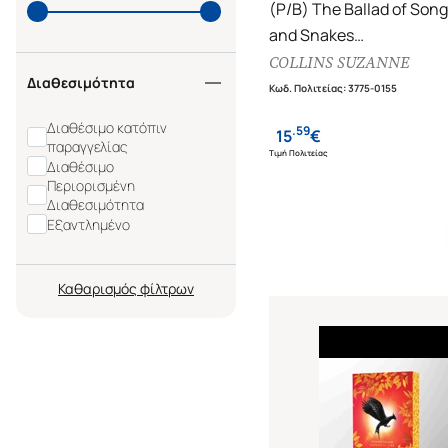
(P/B) The Ballad of Song
and Snakes
(Deluxe Edition)
COLLINS SUZANNE
Διαθεσιμότητα
Κωδ. Πολιτείας
:
3775-0155
Διαθέσιμο κατόπιν
.
59
15
€
παραγγελίας
Τιμή Πολιτείας
Διαθέσιμο
Περιορισμένη
Διαθεσιμότητα
Εξαντλημένο
Καθαρισμός