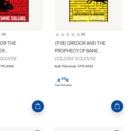
(
0
)
(
0
)
GOR THE
(P/B) GREGOR AND THE
ER
PROPHECY OF BANE
LAND CHRONICLES
THE UNDERLAND CHRONICLES
UZANNE
COLLINS SUZANNE
(BOOK 2)
3775-0052
Κωδ. Πολιτείας
:
3775-0053
.
09
8
€
Τιμή Πολιτείας