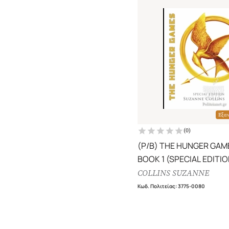
Εξα
(
0
)
(P/B) THE HUNGER GAM
BOOK 1 (SPECIAL EDITIO
COLLINS SUZANNE
Κωδ. Πολιτείας
:
3775-0080