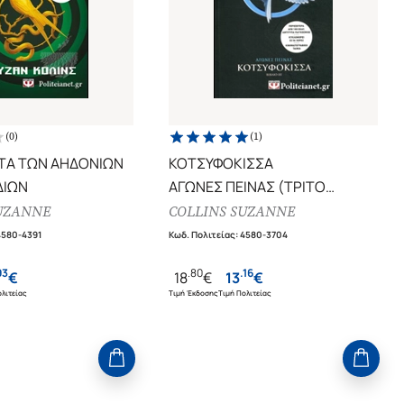
(
0
)
(
1
)
ΤΑ ΤΩΝ ΑΗΔΟΝΙΩΝ
ΚΟΤΣΥΦΟΚΙΣΣΑ
ΔΙΩΝ
ΑΓΩΝΕΣ ΠΕΙΝΑΣ (ΤΡΙΤΟ
ΒΙΒΛΙΟ)
UZANNE
COLLINS SUZANNE
4580-4391
Κωδ. Πολιτείας
:
4580-3704
93
.
80
.
16
€
18
€
13
€
λιτείας
Τιμή Έκδοσης
Τιμή Πολιτείας