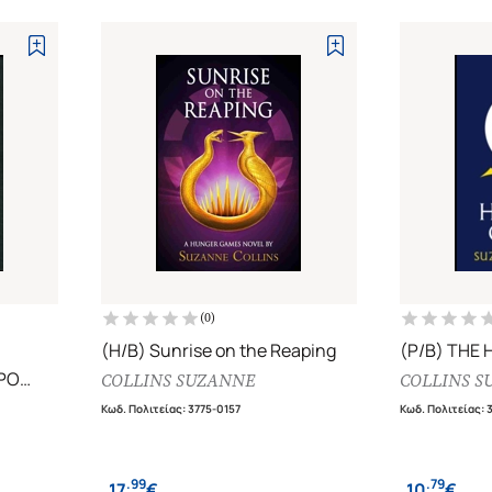
(
0
)
(H/B) Sunrise on the Reaping
(P/B) THE
ΕΡΟ
COLLINS SUZANNE
COLLINS S
Κωδ. Πολιτείας
:
3775-0157
Κωδ. Πολιτείας
:
.
99
.
79
17
€
10
€