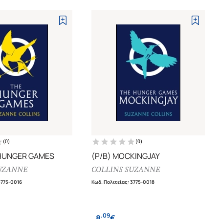
(
0
)
(
0
)
 HUNGER GAMES
(P/B) MOCKINGJAY
UZANNE
COLLINS SUZANNE
3775-0016
Κωδ. Πολιτείας
:
3775-0018
.
09
8
€