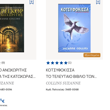
Εξαντλημένο
(
0
)
(
1
)
Ο ΑΝΩΧΩΡΙΤΗΣ
ΚΟΤΣΥΦΟΚΙΣΣΑ
Α ΤΗΣ ΚΑΤΩΧΩΡΑΣ
ΤΟ ΤΕΛΕΥΤΑΙΟ ΒΙΒΛΙΟ ΤΩΝ
ΒΛΙΟ)
"ΑΓΩΝΩΝ ΠΕΙΝΑΣ"
UZANNE
COLLINS SUZANNE
3483-0094
Κωδ. Πολιτείας
:
3483-0068
75
€
λιτείας