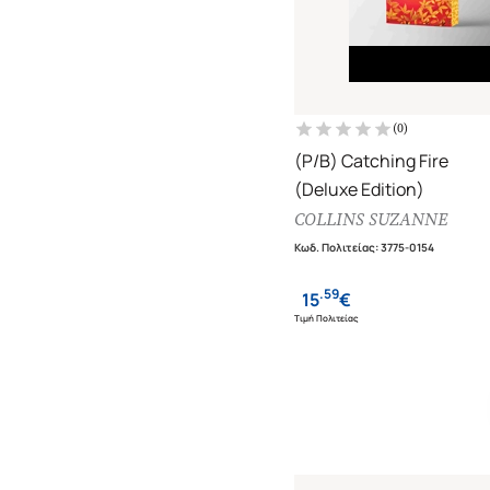
(
0
)
(P/B) Catching Fire
(Deluxe Edition)
COLLINS SUZANNE
Κωδ. Πολιτείας
:
3775-0154
.
59
15
€
Τιμή Πολιτείας