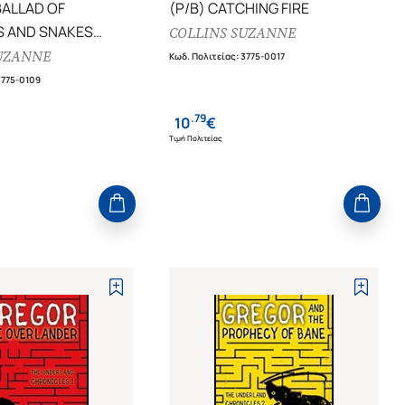
BALLAD OF
(P/B) CATCHING FIRE
 AND SNAKES
COLLINS SUZANNE
GAMES NOVEL
UZANNE
Κωδ. Πολιτείας
:
3775-0017
3775-0109
.
79
10
€
Τιμή Πολιτείας