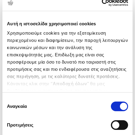
Αυτή η ιστοσελίδα χρησιμοποιεί cookies
Χρησιμοποιούμε cookies για την εξατομίκευση
περιεχομένου και διαφημίσεων, την παροχή λειτουργιών
κοινωνικών μέσων και την ανάλυση της
επισκεψιμότητάς μας. Επιδίωξη μας είναι σας
προσφέρουμε μία όσο το δυνατό πιο ταιριαστή στις
προτιμήσεις σας και πιο ενδιαφέρουσα στις αναζητήσεις
σας περιήγηση, με τις καλύτερες δυνατές προτάσεις.
Κάνοντας κλικ στην ‘’
Αποδοχή όλων
’’ θα μας
(
0
)
βοηθήσετε να ανταποκριθούμε στα παραπάνω.
Η οπλή του αίματος
Μπορείτε επίσης να επεξεργαστείτε ποια cookies σας
Επιλογή
KRISTNY GERDUR
ενδιαφέρουν και να επιλέξετε από τα παρακάτω με την
Αναγκαία
συγκατάθεσης
Κωδ. Πολιτείας
:
5347-0742
‘’
Αποδοχή επιλογών
΄΄και να ενημερωθείτε σχετικά με
τα cookies στην ‘’Προβολή λεπτομερειών’’.
Προτιμήσεις