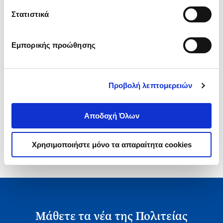
.
60
.
42
10
€
7
€
Στατιστικά
Τιμή Έκδοσης
Τιμή Πολιτείας
Εμπορικής προώθησης
Προβολή λεπτομερειών
1-1 από 1 προϊόντα
Αποδοχή Όλων
Χρησιμοποιήστε μόνο τα απαραίτητα cookies
Μάθετε τα νέα της Πολιτείας