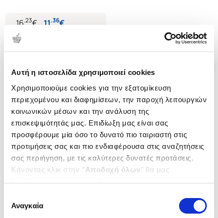
.
23
.
36
16
€
11
€
Τιμή Έκδοσης
Τιμή Πολιτείας
Αυτή η ιστοσελίδα χρησιμοποιεί cookies
Χρησιμοποιούμε cookies για την εξατομίκευση
περιεχομένου και διαφημίσεων, την παροχή λειτουργιών
κοινωνικών μέσων και την ανάλυση της
επισκεψιμότητάς μας. Επιδίωξη μας είναι σας
προσφέρουμε μία όσο το δυνατό πιο ταιριαστή στις
προτιμήσεις σας και πιο ενδιαφέρουσα στις αναζητήσεις
σας περιήγηση, με τις καλύτερες δυνατές προτάσεις.
Κάνοντας κλικ στην ‘’
Αποδοχή όλων
’’ θα μας
βοηθήσετε να ανταποκριθούμε στα παραπάνω.
Μπορείτε επίσης να επεξεργαστείτε ποια cookies σας
Επιλογή
ενδιαφέρουν και να επιλέξετε από τα παρακάτω με την
Αναγκαία
συγκατάθεσης
(
0
)
(
0
)
‘’
Αποδοχή επιλογών
΄΄και να ενημερωθείτε σχετικά με