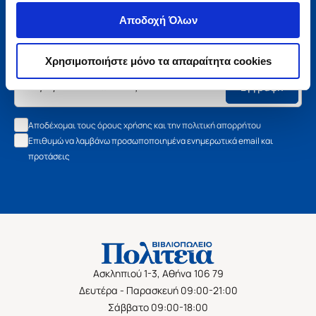
Μάθετε τα νέα της Πολιτείας
Αποδοχή Όλων
Εγγραφείτε στο newsletter μας και μάθετε πρώτοι όλα τα
νέα βιβλία, τις εξαιρετικές τιμές και τις εκδηλώσεις μας.
Χρησιμοποιήστε μόνο τα απαραίτητα cookies
Εγγραφή
Αποδέχομαι τους όρους χρήσης και την πολιτική απορρήτου
Επιθυμώ να λαμβάνω προσωποποιημένα ενημερωτικά email και
προτάσεις
Ασκληπιού 1-3, Αθήνα 106 79
Δευτέρα - Παρασκευή 09:00-21:00
Σάββατο 09:00-18:00