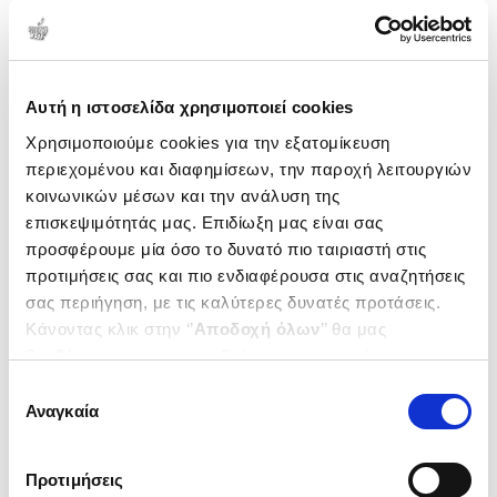
Αυτή η ιστοσελίδα χρησιμοποιεί cookies
Χρησιμοποιούμε cookies για την εξατομίκευση
περιεχομένου και διαφημίσεων, την παροχή λειτουργιών
κοινωνικών μέσων και την ανάλυση της
επισκεψιμότητάς μας. Επιδίωξη μας είναι σας
προσφέρουμε μία όσο το δυνατό πιο ταιριαστή στις
προτιμήσεις σας και πιο ενδιαφέρουσα στις αναζητήσεις
σας περιήγηση, με τις καλύτερες δυνατές προτάσεις.
Εξαντλημένο
Κάνοντας κλικ στην ‘’
Αποδοχή όλων
’’ θα μας
βοηθήσετε να ανταποκριθούμε στα παραπάνω.
(
0
)
(
0
)
Μπορείτε επίσης να επεξεργαστείτε ποια cookies σας
Επιλογή
ΕΝΑ ΜΠΛΟΥΖ ΓΙΑ ΤΗ ΖΕΛΝΤΑ
Η ΚΥΡΙΑ Χ. ΠΗΓΑΙΝΕΙ ΣΙΝΕΜΑ
ενδιαφέρουν και να επιλέξετε από τα παρακάτω με την
Αναγκαία
συγκατάθεσης
LEROY GILLES
LEROY GILLES
‘’
Αποδοχή επιλογών
΄΄και να ενημερωθείτε σχετικά με
Κωδ. Πολιτείας
:
2760-1221
Κωδ. Πολιτείας
:
0520-0111
τα cookies στην ‘’Προβολή λεπτομερειών’’.
Προτιμήσεις