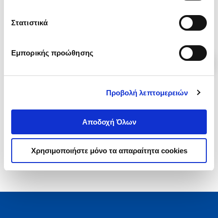
.
84
.
39
14
€
10
€
Στατιστικά
Τιμή Έκδοσης
Τιμή Πολιτείας
Εμπορικής προώθησης
Προβολή λεπτομερειών
1-4 από 4 προϊόντα
Αποδοχή Όλων
Χρησιμοποιήστε μόνο τα απαραίτητα cookies