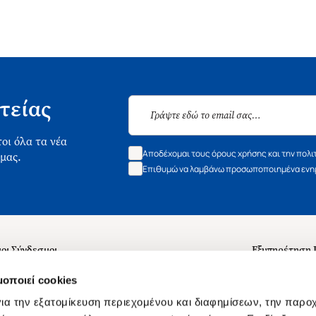
τείας
οι όλα τα νέα
Αποδέχομαι τους όρους χρήσης και την πολι
 μας.
Επιθυμώ να λαμβάνω προσωποποιημένα ενημ
οι Σύνδεσμοι
Εξυπηρέτηση
ά με εμάς
Συχνές ερωτή
μοποιεί cookies
 Εργασίας
Επικοινωνία
ια την εξατομίκευση περιεχομένου και διαφημίσεων, την παρο