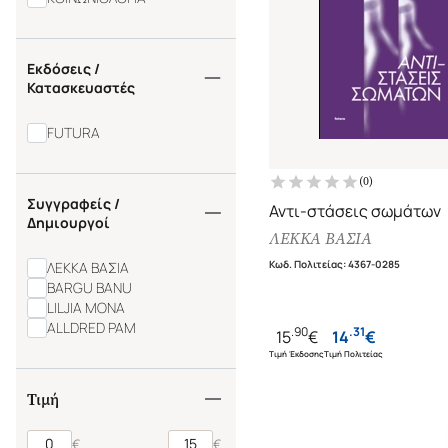
Εκδόσεις /
Κατασκευαστές
FUTURA
(
0
)
Συγγραφείς /
Αντι-στάσεις σωμάτων
Δημιουργοί
ΛΕΚΚΑ ΒΑΣΙΑ
Κωδ. Πολιτείας
:
4367-0285
ΛΕΚΚΑ ΒΑΣΙΑ
BARGU BANU
LILJIA MONA
ALLDRED PAM
.
90
.
31
15
€
14
€
Τιμή Έκδοσης
Τιμή Πολιτείας
Τιμή
€
€