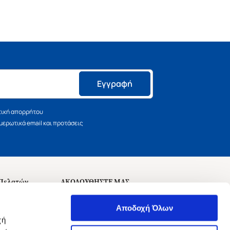
Εγγραφή
τική απορρήτου
ερωτικά email και προτάσεις
 Πελατών
ΑΚΟΛΟΥΘΗΣΤΕ ΜΑΣ
σεις
Αποδοχή Όλων
χή