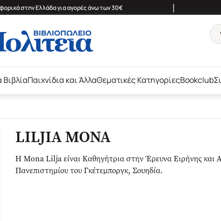
|
ορικά στην Ελλάδα για αγορές άνω των 30€
ά Βιβλία
Παιχνίδια και Άλλα
Θεματικές Κατηγορίες
Bookclub
Σ
LILJIA MONA
Η Mona Lilja είναι Καθηγήτρια στην Έρευνα Ειρήνης και
Πανεπιστημίου του Γκέτεμποργκ, Σουηδία.