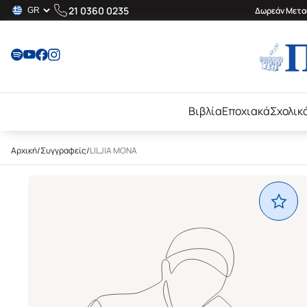
21 0360 0235
Δωρεάν Μεταφ
Βιβλία
Εποχιακά
Σχολικ
Αρχική
/
Συγγραφείς
/
LILJIA MONA