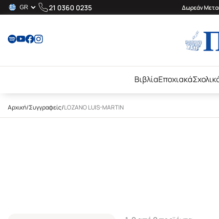
21 0360 0235
Δωρεάν Μεταφ
Βιβλία
Εποχιακά
Σχολικ
Αρχική
/
Συγγραφείς
/
LOZANO LUIS-MARTIN