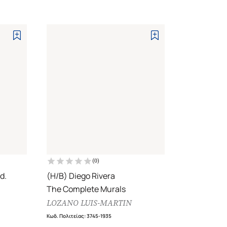
(
0
)
d.
(H/B) Diego Rivera
The Complete Murals
LOZANO LUIS-MARTIN
Κωδ. Πολιτείας
:
3745-1935