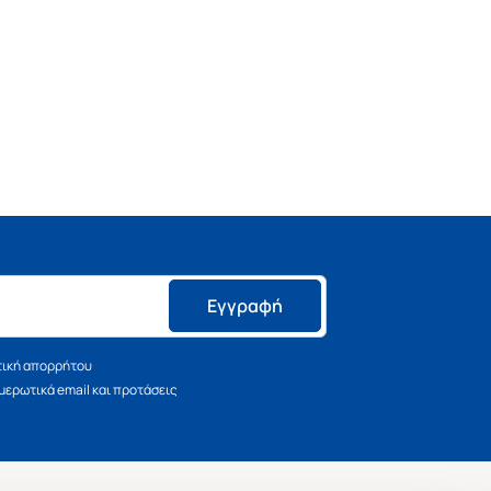
Εγγραφή
τική απορρήτου
ερωτικά email και προτάσεις