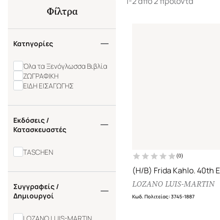
1-2 από 2 προϊόντα
Φίλτρα
Κατηγορίες
Όλα τα Ξενόγλωσσα Βιβλία
ΖΩΓΡΑΦΙΚΗ
ΕΙΔΗ ΕΙΣΑΓΩΓΗΣ
Εκδόσεις /
Κατασκευαστές
TASCHEN
(
0
)
(H/B) Frida Kahlo. 40th E
LOZANO LUIS-MARTIN
Συγγραφείς /
Δημιουργοί
Κωδ. Πολιτείας
:
3745-1887
LOZANO LUIS-MARTIN