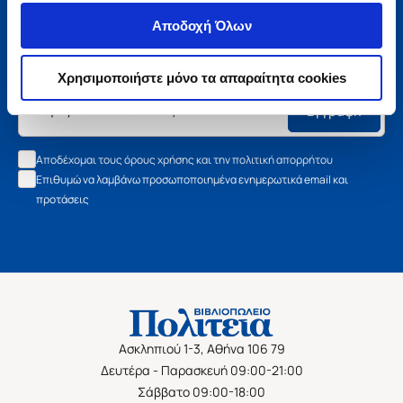
Μάθετε τα νέα της Πολιτείας
Αποδοχή Όλων
Εγγραφείτε στο newsletter μας και μάθετε πρώτοι όλα τα
νέα βιβλία, τις εξαιρετικές τιμές και τις εκδηλώσεις μας.
Χρησιμοποιήστε μόνο τα απαραίτητα cookies
Εγγραφή
Αποδέχομαι τους όρους χρήσης και την πολιτική απορρήτου
Επιθυμώ να λαμβάνω προσωποποιημένα ενημερωτικά email και
προτάσεις
Ασκληπιού 1-3, Αθήνα 106 79
Δευτέρα - Παρασκευή 09:00-21:00
Σάββατο 09:00-18:00