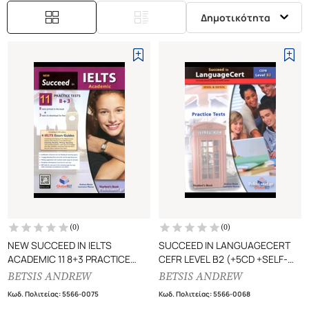
Δημοτικότητα
(
0
)
(
0
)
NEW SUCCEED IN IELTS
SUCCEED IN LANGUAGECERT
ACADEMIC 11 8+3 PRACTICE
CEFR LEVEL B2 (+5CD +SELF-
TESTS
STUDY GUIDE
BETSIS ANDREW
BETSIS ANDREW
STUDENT'S BOOK
STUDENT'S BOOK, PRACTICE
Κωδ. Πολιτείας
:
5566-0075
Κωδ. Πολιτείας
:
5566-0068
TESTS