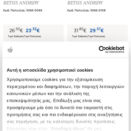
STUDY)
STUDENT'S BOOK, 8 COMPLETE
BETSIS ANDREW
BETSIS ANDREW
STUDENT'S BOOK, PRACTICE
PRACTICE TESTS (NEW 2020
Κωδ. Πολιτείας
:
5566-0069
Κωδ. Πολιτείας
:
5566-0108
TESTS
FORMAT)
.
50
.
32
.
80
.
57
26
€
23
€
31
€
29
€
Τιμή Έκδοσης
Τιμή Πολιτείας
Τιμή Έκδοσης
Τιμή Πολιτείας
Αυτή η ιστοσελίδα χρησιμοποιεί cookies
Χρησιμοποιούμε cookies για την εξατομίκευση
περιεχομένου και διαφημίσεων, την παροχή λειτουργιών
κοινωνικών μέσων και την ανάλυση της
επισκεψιμότητάς μας. Επιδίωξη μας είναι σας
προσφέρουμε μία όσο το δυνατό πιο ταιριαστή στις
προτιμήσεις σας και πιο ενδιαφέρουσα στις αναζητήσεις
σας περιήγηση, με τις καλύτερες δυνατές προτάσεις.
Κάνοντας κλικ στην ‘’
Αποδοχή όλων
’’ θα μας