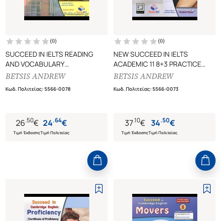
(
0
)
(
0
)
SUCCEED IN IELTS READING
NEW SUCCEED IN IELTS
AND VOCABULARY
ACADEMIC 11 8+3 PRACTICE
STUDENT'S BOOK
TESTS (+SELF-STUDY GUIDE)
BETSIS ANDREW
BETSIS ANDREW
STUDENT'S BOOK
Κωδ. Πολιτείας
:
5566-0078
Κωδ. Πολιτείας
:
5566-0073
.
50
.
64
.
10
.
50
26
€
24
€
37
€
34
€
Τιμή Έκδοσης
Τιμή Πολιτείας
Τιμή Έκδοσης
Τιμή Πολιτείας