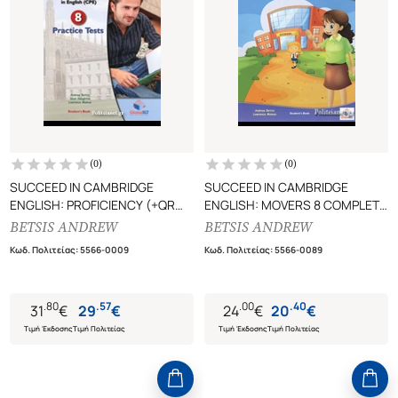
(
0
)
(
0
)
SUCCEED IN CAMBRIDGE
SUCCEED IN CAMBRIDGE
ENGLISH: PROFICIENCY (+QR
ENGLISH: MOVERS 8 COMPLETE
CODE)
PRACTICE TESTS SELF STUDY
BETSIS ANDREW
BETSIS ANDREW
8 PRACTICE TESTS,
STUDENT'S BOOK (FOR THE
Κωδ. Πολιτείας
:
5566-0009
Κωδ. Πολιτείας
:
5566-0089
CERTIFICATE OF PROFICIENCY IN
REVISED EXAM FROM 2018)
ENGLISH (CPE)
.
80
.
57
.
00
.
40
31
€
29
€
24
€
20
€
Τιμή Έκδοσης
Τιμή Πολιτείας
Τιμή Έκδοσης
Τιμή Πολιτείας