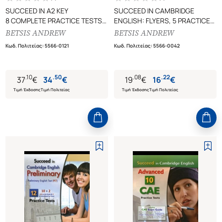
SUCCEED IN A2 KEY
SUCCEED IN CAMBRIDGE
8 COMPLETE PRACTICE TESTS
ENGLISH: FLYERS, 5 PRACTICE
(+SELF STUDY - NEW 2020
TESTS
BETSIS ANDREW
BETSIS ANDREW
FORMAT)
STUDENT'S BOOK
Κωδ. Πολιτείας
:
5566-0121
Κωδ. Πολιτείας
:
5566-0042
.
10
.
50
.
08
.
22
37
€
34
€
19
€
16
€
Τιμή Έκδοσης
Τιμή Πολιτείας
Τιμή Έκδοσης
Τιμή Πολιτείας