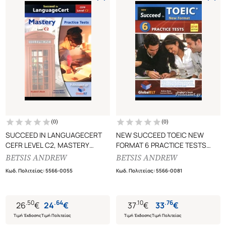
(
0
)
(
0
)
SUCCEED IN LANGUAGECERT
NEW SUCCEED TOEIC NEW
CEFR LEVEL C2, MASTERY
FORMAT 6 PRACTICE TESTS
PRACTICE TESTS
(+MP3-CD+SELF-STUDY GUIDE)
BETSIS ANDREW
BETSIS ANDREW
STUDENT'S BOOK
STUDENT'S BOOK (2018
Κωδ. Πολιτείας
:
5566-0055
Κωδ. Πολιτείας
:
5566-0081
EDITION)
.
50
.
64
.
10
.
76
26
€
24
€
37
€
33
€
Τιμή Έκδοσης
Τιμή Πολιτείας
Τιμή Έκδοσης
Τιμή Πολιτείας