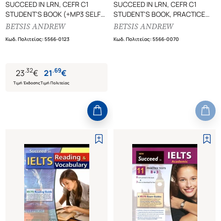
SUCCEED IN LRN, CEFR C1
SUCCEED IN LRN, CEFR C1
STUDENT'S BOOK (+MP3 SELF
STUDENT'S BOOK, PRACTICE
STUDY PACK)
TESTS
BETSIS ANDREW
BETSIS ANDREW
Κωδ. Πολιτείας
:
5566-0123
Κωδ. Πολιτείας
:
5566-0070
.
32
.
69
23
€
21
€
Τιμή Έκδοσης
Τιμή Πολιτείας