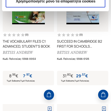
Χρησιμοποιήστε μόνο τα απαραίτητα cookies
(
0
)
(
0
)
THE VOCABULARY FILES C1
SUCCEED IN CAMBRIDGE B2
ADVANCED, STUDENT'S BOOK
FIRST FOR SCHOOLS
10 PRACTICE TESTS (+B2 FIRST
BETSIS ANDREW
BETSIS ANDREW
EXAM GUIDE)
Κωδ. Πολιτείας
:
5566-0002
Κωδ. Πολιτείας
:
5566-0125
.
96
.
97
.
80
.
57
8
€
7
€
31
€
29
€
Τιμή Έκδοσης
Τιμή Πολιτείας
Τιμή Έκδοσης
Τιμή Πολιτείας