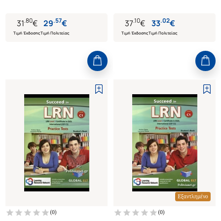
.
80
.
57
.
10
.
02
31
€
29
€
37
€
33
€
Τιμή Έκδοσης
Τιμή Πολιτείας
Τιμή Έκδοσης
Τιμή Πολιτείας
Εξαντλημένο
(
0
)
(
0
)