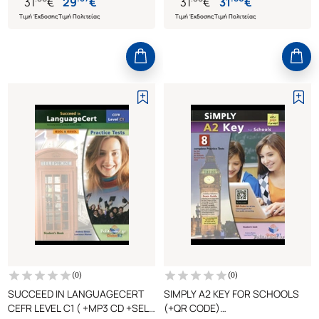
31
€
29
€
31
€
31
€
Τιμή Έκδοσης
Τιμή Πολιτείας
Τιμή Έκδοσης
Τιμή Πολιτείας
(
0
)
(
0
)
SUCCEED IN LANGUAGECERT
SIMPLY A2 KEY FOR SCHOOLS
CEFR LEVEL C1 ( +MP3 CD +SELF
(+QR CODE)