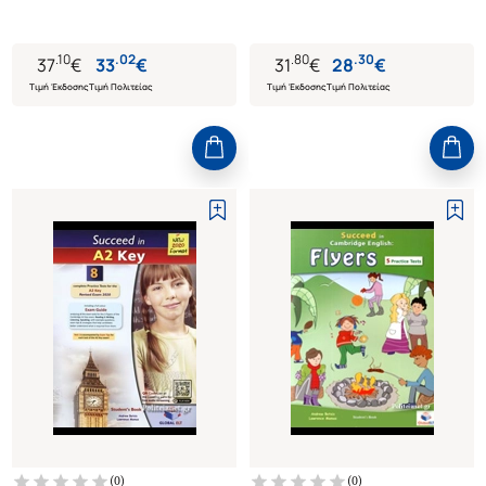
TESTS (NEW 2020 FORMAT)
.
10
.
02
.
80
.
30
37
€
33
€
31
€
28
€
Τιμή Έκδοσης
Τιμή Πολιτείας
Τιμή Έκδοσης
Τιμή Πολιτείας
(
0
)
(
0
)