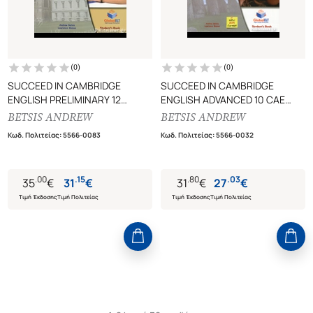
(
0
)
(
0
)
SUCCEED IN CAMBRIDGE
SUCCEED IN CAMBRIDGE
ENGLISH PRELIMINARY 12
ENGLISH ADVANCED 10 CAE
PRACTICE TESTS (PRELIMINARY
PRACTICE TESTS (+SELF-
BETSIS ANDREW
BETSIS ANDREW
ENGLISH TEST - PET) (+CD)
STUDY GUIDE+MP3)
Κωδ. Πολιτείας
:
5566-0083
Κωδ. Πολιτείας
:
5566-0032
SELF-STUDY GUIDE 10+2 (10 IN
STUDENT'S BOOK
THE BOOK AND 2 TO
DOWNLOAD FOR FREE)
.
00
.
15
.
80
.
03
35
€
31
€
31
€
27
€
Τιμή Έκδοσης
Τιμή Πολιτείας
Τιμή Έκδοσης
Τιμή Πολιτείας