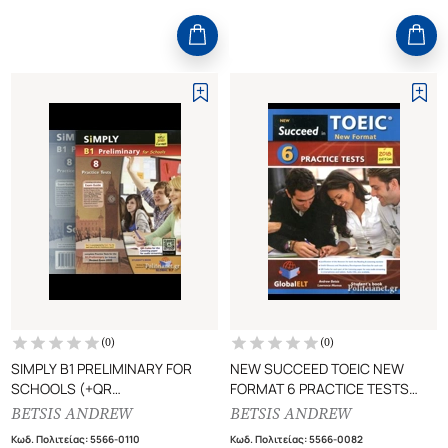
(
0
)
(
0
)
SIMPLY B1 PRELIMINARY FOR
NEW SUCCEED TOEIC NEW
SCHOOLS (+QR
FORMAT 6 PRACTICE TESTS
CODES+STUDENT'S BOOK+CD)
STUDENT'S BOOK (2018
BETSIS ANDREW
BETSIS ANDREW
SELF-STUDY GUIDE, 8 PRACTICE
EDITION)
Κωδ. Πολιτείας
:
5566-0110
Κωδ. Πολιτείας
:
5566-0082