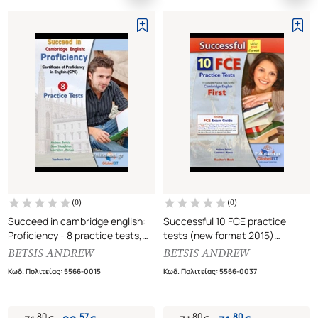
(
0
)
(
0
)
Succeed in cambridge english:
Successful 10 FCE practice
Proficiency - 8 practice tests,
tests (new format 2015)
certificate of proficiency in
Teacher's book (βιβλίο
BETSIS ANDREW
BETSIS ANDREW
english CPE
καθηγητή)
Κωδ. Πολιτείας
:
5566-0015
Κωδ. Πολιτείας
:
5566-0037
Teacher's book (βιβλίο
καθηγητή)
.
80
.
57
.
80
.
80