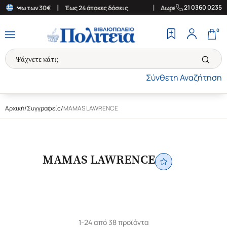
|
|
21 0360 0235
 άνω των 30€
Έως 24 άτοκες δόσεις
Δωρεάν Μεταφορικά στην Ελ
0
Σύνθετη Αναζήτηση
Αρχική
/
Συγγραφείς
/
MAMAS LAWRENCE
MAMAS LAWRENCE
1-24 από 38 προϊόντα