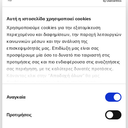
Αυτή η ιστοσελίδα χρησιμοποιεί cookies
Χρησιμοποιούμε cookies για την εξατομίκευση
περιεχομένου και διαφημίσεων, την παροχή λειτουργιών
κοινωνικών μέσων και την ανάλυση της
επισκεψιμότητάς μας. Επιδίωξη μας είναι σας
προσφέρουμε μία όσο το δυνατό πιο ταιριαστή στις
προτιμήσεις σας και πιο ενδιαφέρουσα στις αναζητήσεις
σας περιήγηση, με τις καλύτερες δυνατές προτάσεις.
(
0
)
Κάνοντας κλικ στην ‘’
Αποδοχή όλων
’’ θα μας
βοηθήσετε να ανταποκριθούμε στα παραπάνω.
(P/B) Chip War
The Fight for the World's Most
Μπορείτε επίσης να επεξεργαστείτε ποια cookies σας
Επιλογή
Critical Technology
MILLER CHRIS
ενδιαφέρουν και να επιλέξετε από τα παρακάτω με την
Αναγκαία
συγκατάθεσης
‘’
Αποδοχή επιλογών
΄΄και να ενημερωθείτε σχετικά με
Κωδ. Πολιτείας
:
3834-0514
τα cookies στην ‘’Προβολή λεπτομερειών’’.
Προτιμήσεις
.
69
11
€