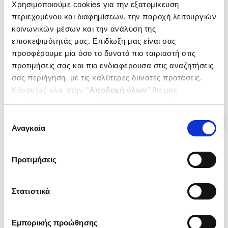
Χρησιμοποιούμε cookies για την εξατομίκευση
Σχολικές ποιητικές διαδρομές
Αυτοτελές λογοτεχνικό έργο
Μια κυψέλη όλο μέλισσες και
περιεχομένου και διαφημίσεων, την παροχή λειτουργιών
ΜΙΣΑΗΛΙΔΗ Ι. ΝΙΚΗ
μέλι...
ΜΙΣΑΗΛΙΔΗ Ι. ΝΙΚΗ
κοινωνικών μέσων και την ανάλυση της
Κωδ. Πολιτείας
:
5594-1239
επισκεψιμότητάς μας. Επιδίωξη μας είναι σας
Κωδ. Πολιτείας
:
5594-1084
προσφέρουμε μία όσο το δυνατό πιο ταιριαστή στις
προτιμήσεις σας και πιο ενδιαφέρουσα στις αναζητήσεις
.
00
.
10
.
00
.
40
13
€
9
€
26
€
23
€
σας περιήγηση, με τις καλύτερες δυνατές προτάσεις.
Τιμή Έκδοσης
Τιμή Πολιτείας
Τιμή Έκδοσης
Τιμή Πολιτείας
Κάνοντας κλικ στην ‘’
Αποδοχή όλων
’’ θα μας
βοηθήσετε να ανταποκριθούμε στα παραπάνω.
Μπορείτε επίσης να επεξεργαστείτε ποια cookies σας
Επιλογή
ενδιαφέρουν και να επιλέξετε από τα παρακάτω με την
Αναγκαία
συγκατάθεσης
‘’
Αποδοχή επιλογών
΄΄και να ενημερωθείτε σχετικά με
τα cookies στην ‘’Προβολή λεπτομερειών’’.
Προτιμήσεις
Στατιστικά
Εμπορικής προώθησης