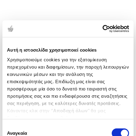
Σχολείο που φοίτησε του έμειναν αλησμόνητοι οι
αείμνηστοι Ελληνοδιδάσκαλοι Γρηγόρης
Κατσαλίδας, Κωνσταντίνος Τσάκας και Αριστείδης
Κυρούσης. Οι συνθήκες και το καθεστώς δεν του
επέτρεψαν να σπουδάσει, έτσι η ανάγκη τού έδειξε
1-1 από 1 προϊόντα
τον δρόμο της αυτοδιδασκαλίας. Εργάστηκε ως
Δημοτικότητα
οικοδόμος στην Καλαμάτα, όπου και διαμένει. Δεν
Αυτή η ιστοσελίδα χρησιμοποιεί cookies
ξέχασε, όμως, ποτέ το πονεμένο του χωριό, στο
Χρησιμοποιούμε cookies για την εξατομίκευση
οποίο μένει πλέον εννέα μήνες τον χρόνο.
περιεχομένου και διαφημίσεων, την παροχή λειτουργιών
κοινωνικών μέσων και την ανάλυση της
επισκεψιμότητάς μας. Επιδίωξη μας είναι σας
προσφέρουμε μία όσο το δυνατό πιο ταιριαστή στις
προτιμήσεις σας και πιο ενδιαφέρουσα στις αναζητήσεις
σας περιήγηση, με τις καλύτερες δυνατές προτάσεις.
Κάνοντας κλικ στην ‘’
Αποδοχή όλων
’’ θα μας
βοηθήσετε να ανταποκριθούμε στα παραπάνω.
Μπορείτε επίσης να επεξεργαστείτε ποια cookies σας
Επιλογή
ενδιαφέρουν και να επιλέξετε από τα παρακάτω με την
Αναγκαία
συγκατάθεσης