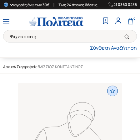
|
|
21 0360 0235
δα για αγορές άνω των 30€
Έως 24 άτοκες δόσεις
Δωρεάν Μεταφ
0
Σύνθετη Αναζήτηση
Αρχική
/
Συγγραφείς
/
ΜΙΣΣΙΟΣ ΚΩΝΣΤΑΝΤΙΝΟΣ