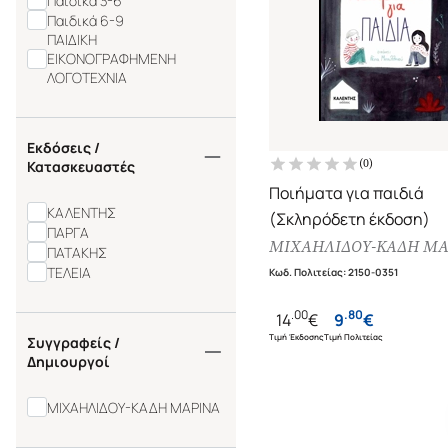
Παιδικά 3-6
Παιδικά 6-9
ΠΑΙΔΙΚΗ
ΕΙΚΟΝΟΓΡΑΦΗΜΕΝΗ
ΛΟΓΟΤΕΧΝΙΑ
Εκδόσεις /
(
0
)
Κατασκευαστές
Ποιήματα για παιδιά
ΚΑΛΕΝΤΗΣ
(Σκληρόδετη έκδοση)
ΠΑΡΓΑ
ΜΙΧΑΗΛΙΔΟΥ-ΚΑΔΗ ΜΑ
ΠΑΤΑΚΗΣ
ΤΕΛΕΙΑ
Κωδ. Πολιτείας
:
2150-0351
.
00
.
80
14
€
9
€
Τιμή Έκδοσης
Τιμή Πολιτείας
Συγγραφείς /
Δημιουργοί
ΜΙΧΑΗΛΙΔΟΥ-ΚΑΔΗ ΜΑΡΙΝΑ