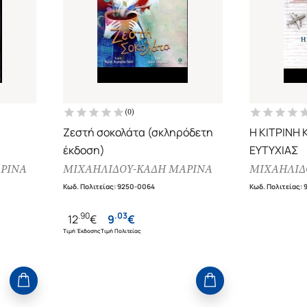
(
0
)
Ζεστή σοκολάτα (σκληρόδετη
Η ΚΙΤΡΙΝΗ
έκδοση)
ΕΥΤΥΧΙΑΣ
ΡΙΝΑ
ΜΙΧΑΗΛΙΔΟΥ-ΚΑΔΗ ΜΑΡΙΝΑ
ΜΙΧΑΗΛΙΔ
Κωδ. Πολιτείας
:
9250-0064
Κωδ. Πολιτείας
:
.
90
.
03
12
€
9
€
Τιμή Έκδοσης
Τιμή Πολιτείας