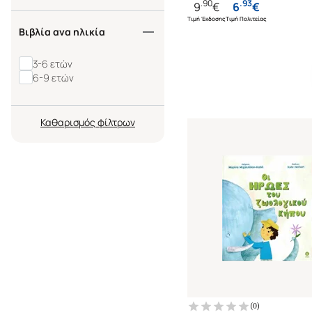
.
90
.
93
9
€
6
€
Τιμή Έκδοσης
Τιμή Πολιτείας
Βιβλία ανα ηλικία
3-6 ετών
6-9 ετών
Καθαρισμός
(
0
)