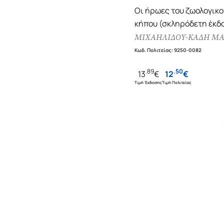
Οι ήρωες του ζωολογικο
κήπου (σκληρόδετη έκδ
ΜΙΧΑΗΛΙΔΟΥ-ΚΑΔΗ ΜΑ
Κωδ. Πολιτείας
:
9250-0082
.
89
.
50
13
€
12
€
Τιμή Έκδοσης
Τιμή Πολιτείας