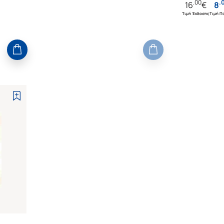
.
00
.
16
€
8
Τιμή Έκδοσης
Τιμή Πο