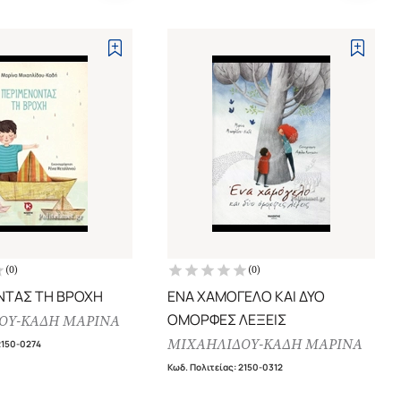
(
0
)
(
0
)
ΝΤΑΣ ΤΗ ΒΡΟΧΗ
ΕΝΑ ΧΑΜΟΓΕΛΟ ΚΑΙ ΔΥΟ
ΟΜΟΡΦΕΣ ΛΕΞΕΙΣ
ΟΥ-ΚΑΔΗ ΜΑΡΙΝΑ
ΜΙΧΑΗΛΙΔΟΥ-ΚΑΔΗ ΜΑΡΙΝΑ
2150-0274
Κωδ. Πολιτείας
:
2150-0312