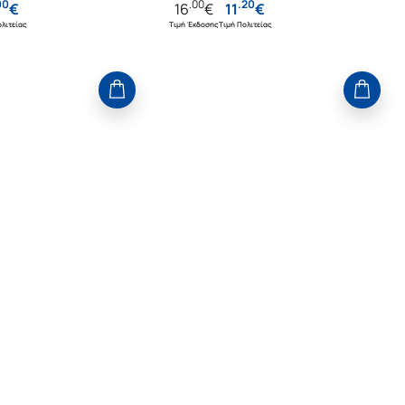
00
.
00
.
20
€
16
€
11
€
λιτείας
Τιμή Έκδοσης
Τιμή Πολιτείας