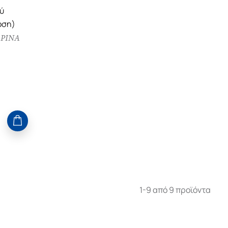
ύ
οση)
ΡΙΝΑ
1-9 από 9 προϊόντα