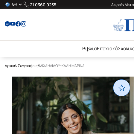
21 0360 0235
Δωρεάν Μεταφ
Βιβλία
Εποχιακά
Σχολικ
Αρχική
/
Συγγραφείς
/
ΜΙΧΑΗΛΙΔΟΥ-ΚΑΔΗ ΜΑΡΙΝΑ