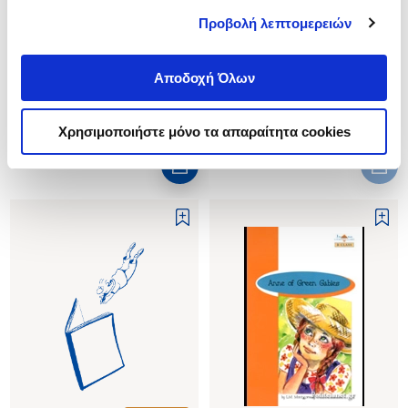
MONTGOMERY LUCY-MAUD
Κωδ. Πολιτείας
:
3452-2796
Προβολή λεπτομερειών
Κωδ. Πολιτείας
:
3145-0326
Αποδοχή Όλων
.
02
.
22
12
€
10
€
Τιμή Έκδοσης
Τιμή Πολιτείας
Χρησιμοποιήστε μόνο τα απαραίτητα cookies