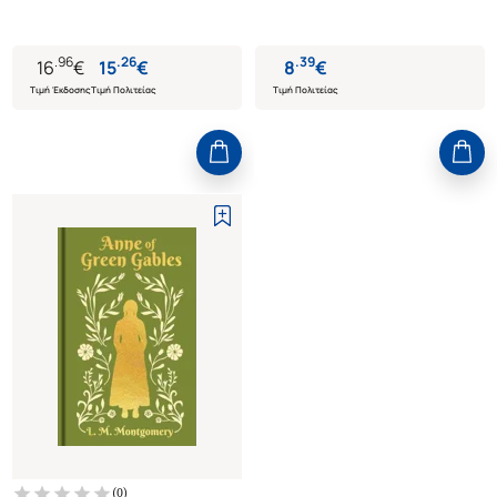
.
96
.
26
.
39
16
€
15
€
8
€
Τιμή Έκδοσης
Τιμή Πολιτείας
Τιμή Πολιτείας
(
0
)