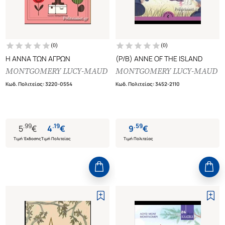
(
0
)
(
0
)
Η ΑΝΝΑ ΤΩΝ ΑΓΡΩΝ
(P/B) ANNE OF THE ISLAND
MONTGOMERY LUCY-MAUD
MONTGOMERY LUCY-MAUD
Κωδ. Πολιτείας
:
3220-0554
Κωδ. Πολιτείας
:
3452-2110
.
99
.
19
.
59
5
€
4
€
9
€
Τιμή Έκδοσης
Τιμή Πολιτείας
Τιμή Πολιτείας