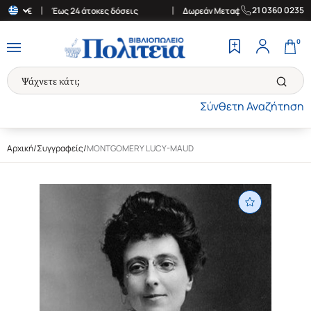
|
|
21 0360 0235
30€
Έως 24 άτοκες δόσεις
Δωρεάν Μεταφορικά στην Ελλάδα για 
0
Σύνθετη Αναζήτηση
Αρχική
/
Συγγραφείς
/
MONTGOMERY LUCY-MAUD