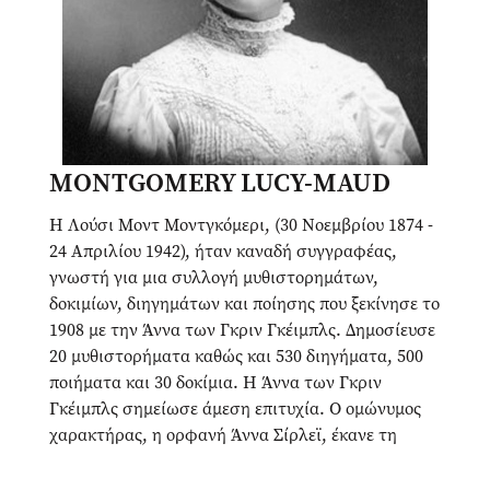
MONTGOMERY LUCY-MAUD
Η Λούσι Μοντ Μοντγκόμερι, (30 Νοεμβρίου 1874 -
24 Απριλίου 1942), ήταν καναδή συγγραφέας,
γνωστή για μια συλλογή μυθιστορημάτων,
δοκιμίων, διηγημάτων και ποίησης που ξεκίνησε το
1908 με την Άννα των Γκριν Γκέιμπλς. Δημοσίευσε
20 μυθιστορήματα καθώς και 530 διηγήματα, 500
ποιήματα και 30 δοκίμια. Η Άννα των Γκριν
Γκέιμπλς σημείωσε άμεση επιτυχία. Ο ομώνυμος
χαρακτήρας, η ορφανή Άννα Σίρλεϊ, έκανε τη
Μοντγκόμερι διάσημη κατά τη διάρκεια της ζωής
της και της χάρισε διεθνές κοινό. Τα περισσότερα