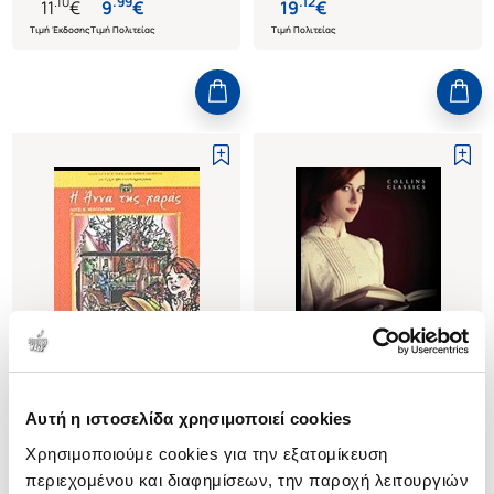
.
10
.
99
.
12
11
€
9
€
19
€
Τιμή Έκδοσης
Τιμή Πολιτείας
Τιμή Πολιτείας
Εξαντλημένο
Εξαντλημένο
Αυτή η ιστοσελίδα χρησιμοποιεί cookies
(
0
)
(
0
)
Χρησιμοποιούμε cookies για την εξατομίκευση
Η ΑΝΝΑ ΤΗΣ ΧΑΡΑΣ
(P/B) ANNE OF AVONLEA
περιεχομένου και διαφημίσεων, την παροχή λειτουργιών
MONTGOMERY LUCY-MAUD
MONTGOMERY LUCY-MAUD