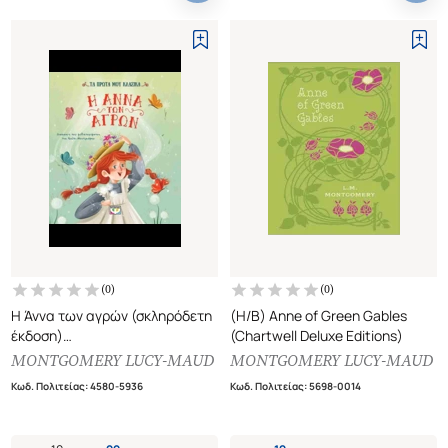
(
0
)
(
0
)
Η Άννα των αγρών (σκληρόδετη
(H/B) Anne of Green Gables
έκδοση)
(Chartwell Deluxe Editions)
(Παιδική διασκευή: Elisa
MONTGOMERY LUCY-MAUD
MONTGOMERY LUCY-MAUD
Mazzoli)
Κωδ. Πολιτείας
:
4580-5936
Κωδ. Πολιτείας
:
5698-0014