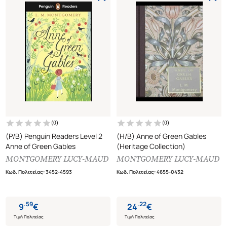
(
0
)
(
0
)
(P/B) Penguin Readers Level 2
(H/B) Anne of Green Gables
Anne of Green Gables
(Heritage Collection)
MONTGOMERY LUCY-MAUD
MONTGOMERY LUCY-MAUD
Κωδ. Πολιτείας
:
3452-4593
Κωδ. Πολιτείας
:
4655-0432
.
59
.
22
9
€
24
€
Τιμή Πολιτείας
Τιμή Πολιτείας