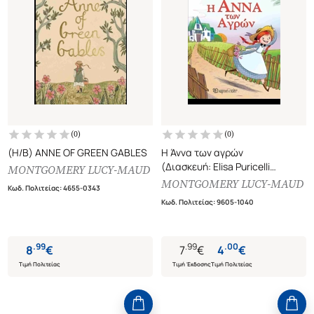
(
0
)
(
0
)
(H/B) ANNE OF GREEN GABLES
Η Άννα των αγρών
(Διασκευή: Elisa Puricelli
MONTGOMERY LUCY-MAUD
Guerra)
MONTGOMERY LUCY-MAUD
Κωδ. Πολιτείας
:
4655-0343
Κωδ. Πολιτείας
:
9605-1040
.
99
.
99
.
00
8
€
7
€
4
€
Τιμή Πολιτείας
Τιμή Έκδοσης
Τιμή Πολιτείας