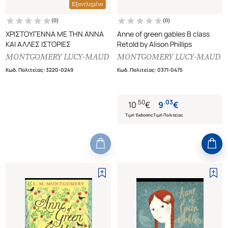
Εξαντλημένο
(
0
)
(
0
)
ΧΡΙΣΤΟΥΓΕΝΝΑ ΜΕ ΤΗΝ ΑΝΝΑ
Anne of green gables B class
ΚΑΙ ΑΛΛΕΣ ΙΣΤΟΡΙΕΣ
Retold by Alison Phillips
MONTGOMERY LUCY-MAUD
MONTGOMERY LUCY-MAUD
Κωδ. Πολιτείας
:
3220-0249
Κωδ. Πολιτείας
:
0371-0475
.
50
.
03
10
€
9
€
Τιμή Έκδοσης
Τιμή Πολιτείας