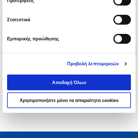
Προτιμήσεις
Κωδ. Πολιτείας
:
0168-0086
Κωδ. Πολιτείας
:
3452-4910
Στατιστικά
.
09
17
€
Τιμή Πολιτείας
Εμπορικής προώθησης
Προβολή λεπτομερειών
1-2 από 2 προϊόντα
Αποδοχή Όλων
Χρησιμοποιήστε μόνο τα απαραίτητα cookies