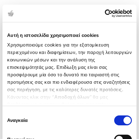
1-2 από 2 προϊόντα
Δημοτικότητα
Αυτή η ιστοσελίδα χρησιμοποιεί cookies
Χρησιμοποιούμε cookies για την εξατομίκευση
περιεχομένου και διαφημίσεων, την παροχή λειτουργιών
κοινωνικών μέσων και την ανάλυση της
επισκεψιμότητάς μας. Επιδίωξη μας είναι σας
προσφέρουμε μία όσο το δυνατό πιο ταιριαστή στις
προτιμήσεις σας και πιο ενδιαφέρουσα στις αναζητήσεις
σας περιήγηση, με τις καλύτερες δυνατές προτάσεις.
Κάνοντας κλικ στην ‘’
Αποδοχή όλων
’’ θα μας
Εξαντλημένο
βοηθήσετε να ανταποκριθούμε στα παραπάνω.
(
0
)
(
0
)
Μπορείτε επίσης να επεξεργαστείτε ποια cookies σας
Επιλογή
ενδιαφέρουν και να επιλέξετε από τα παρακάτω με την
(H/B) The Upside-Down World
(P/B) The Upside-Down World
Αναγκαία
συγκατάθεσης
Meetings with the Dutch
Meetings with the Dutch
‘’
Αποδοχή επιλογών
΄΄και να ενημερωθείτε σχετικά με
Masters
Masters
MOSER BENJAMIN
MOSER BENJAMIN
τα cookies στην ‘’Προβολή λεπτομερειών’’.