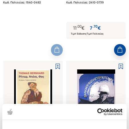
Κωδ. Πολιτείας
:
1540-0492
Κωδ. Πολιτείας
:
2410-0739
.
00
.
70
11
€
7
€
Τιμή Έκδοσης
Τιμή Πολιτείας