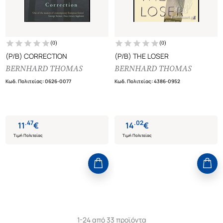
(
0
)
(
0
)
(P/B) CORRECTION
(P/B) THE LOSER
BERNHARD THOMAS
BERNHARD THOMAS
Κωδ. Πολιτείας
:
0626-0077
Κωδ. Πολιτείας
:
4386-0952
.
47
.
02
11
€
14
€
Τιμή Πολιτείας
Τιμή Πολιτείας
1-24 από 33 προϊόντα