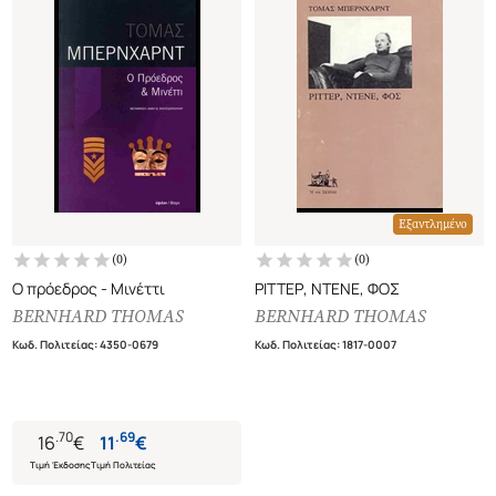
Εξαντλημένο
(
0
)
(
0
)
Ο πρόεδρος - Μινέττι
ΡΙΤΤΕΡ, ΝΤΕΝΕ, ΦΟΣ
BERNHARD THOMAS
BERNHARD THOMAS
Κωδ. Πολιτείας
:
4350-0679
Κωδ. Πολιτείας
:
1817-0007
.
70
.
69
16
€
11
€
Τιμή Έκδοσης
Τιμή Πολιτείας