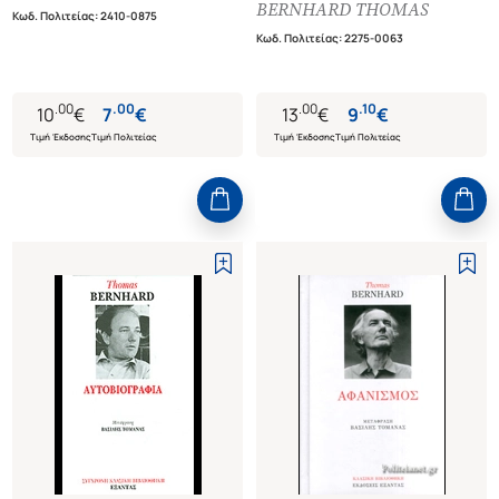
BERNHARD THOMAS
Κωδ. Πολιτείας
:
2410-0875
Κωδ. Πολιτείας
:
2275-0063
.
00
.
00
.
00
.
10
10
€
7
€
13
€
9
€
Τιμή Έκδοσης
Τιμή Πολιτείας
Τιμή Έκδοσης
Τιμή Πολιτείας