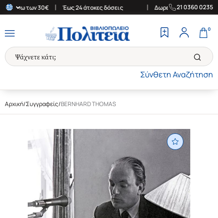
|
|
21 0360 0235
 άνω των 30€
Έως 24 άτοκες δόσεις
Δωρεάν Μεταφορικά στην Ελ
0
Σύνθετη Αναζήτηση
Αρχική
/
Συγγραφείς
/
BERNHARD THOMAS