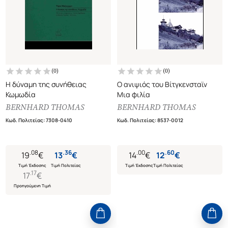
(
0
)
(
0
)
Η δύναμη της συνήθειας
Ο ανιψιός του Βίτγκενσταϊν
Κωμωδία
Μια φιλία
BERNHARD THOMAS
BERNHARD THOMAS
Κωδ. Πολιτείας
:
7308-0410
Κωδ. Πολιτείας
:
8537-0012
.
08
.
36
.
00
.
60
19
€
13
€
14
€
12
€
Τιμή Έκδοσης
Τιμή Πολιτείας
Τιμή Έκδοσης
Τιμή Πολιτείας
.
17
17
€
Προηγούμενη Τιμή