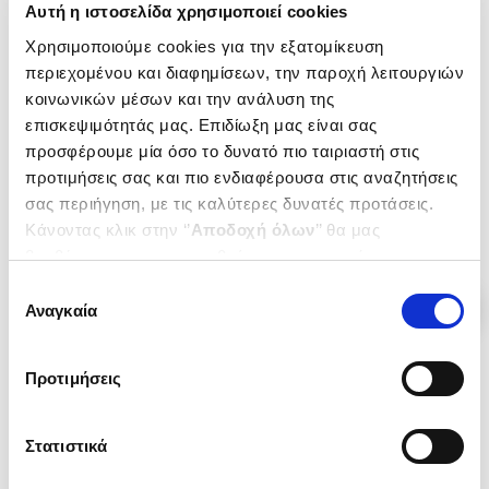
Αυτή η ιστοσελίδα χρησιμοποιεί cookies
(
0
)
(
0
)
Χρησιμοποιούμε cookies για την εξατομίκευση
ΡΙΤΤΕΡ, ΝΤΕΝΕ, ΦΟΣ
Ο ΑΝΑΜΟΡΦΩΤΗΣ ΤΟΥ ΚΟΣΜΟΥ
περιεχομένου και διαφημίσεων, την παροχή λειτουργιών
BERNHARD THOMAS
BERNHARD THOMAS
κοινωνικών μέσων και την ανάλυση της
Κωδ. Πολιτείας
:
2410-0836
Κωδ. Πολιτείας
:
2804-0017
επισκεψιμότητάς μας. Επιδίωξη μας είναι σας
προσφέρουμε μία όσο το δυνατό πιο ταιριαστή στις
προτιμήσεις σας και πιο ενδιαφέρουσα στις αναζητήσεις
σας περιήγηση, με τις καλύτερες δυνατές προτάσεις.
.
00
.
70
.
67
.
25
11
€
7
€
17
€
13
€
Κάνοντας κλικ στην ‘’
Αποδοχή όλων
’’ θα μας
Τιμή Έκδοσης
Τιμή Πολιτείας
Τιμή Έκδοσης
Τιμή Πολιτείας
βοηθήσετε να ανταποκριθούμε στα παραπάνω.
Μπορείτε επίσης να επεξεργαστείτε ποια cookies σας
Επιλογή
ενδιαφέρουν και να επιλέξετε από τα παρακάτω με την
Αναγκαία
συγκατάθεσης
‘’
Αποδοχή επιλογών
΄΄και να ενημερωθείτε σχετικά με
τα cookies στην ‘’Προβολή λεπτομερειών’’.
Προτιμήσεις
Στατιστικά