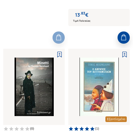
.
83
13
€
Τιμή Πολιτείας
Εξαντλημένο
(
0
)
(
1
)