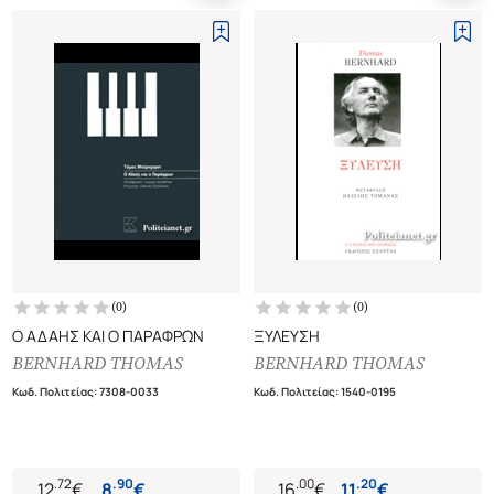
(
0
)
(
0
)
Ο ΑΔΑΗΣ ΚΑΙ Ο ΠΑΡΑΦΡΩΝ
ΞΥΛΕΥΣΗ
BERNHARD THOMAS
BERNHARD THOMAS
Κωδ. Πολιτείας
:
7308-0033
Κωδ. Πολιτείας
:
1540-0195
.
72
.
90
.
00
.
20
12
€
8
€
16
€
11
€