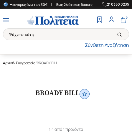
|
|
21 0360 0235
δα για αγορές άνω των 30€
Έως 24 άτοκες δόσεις
Δωρεάν Μεταφ
0
Σύνθετη Αναζήτηση
Αρχική
/
Συγγραφείς
/
BROADY BILL
BROADY BILL
1-1 από 1 προϊόντα