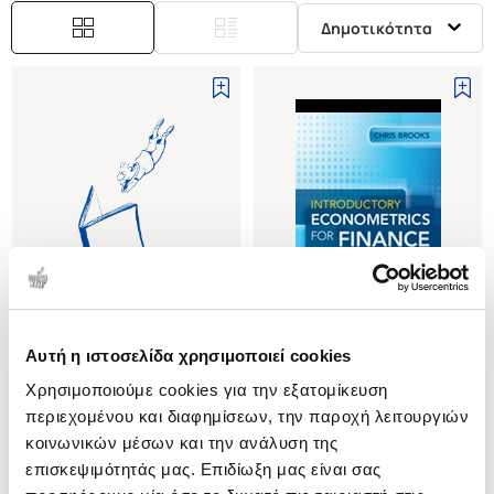
Δημοτικότητα
Αυτή η ιστοσελίδα χρησιμοποιεί cookies
(
0
)
(
0
)
Χρησιμοποιούμε cookies για την εξατομίκευση
(P/B) THE GOTHIC REVIVAL
(P/B) INTRODUCTORY
ECONOMETRICS FOR FINANCE
περιεχομένου και διαφημίσεων, την παροχή λειτουργιών
BROOKS CHRIS
BROOKS CHRIS
κοινωνικών μέσων και την ανάλυση της
Κωδ. Πολιτείας
:
3467-0077
επισκεψιμότητάς μας. Επιδίωξη μας είναι σας
Κωδ. Πολιτείας
:
3933-2725