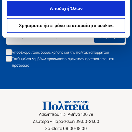
Μάθετε τα νέα της Πολιτείας
Αποδοχή Όλων
Εγγραφείτε στο newsletter μας και μάθετε πρώτοι όλα τα
νέα βιβλία, τις εξαιρετικές τιμές και τις εκδηλώσεις μας.
Χρησιμοποιήστε μόνο τα απαραίτητα cookies
Εγγραφή
Αποδέχομαι τους όρους χρήσης και την πολιτική απορρήτου
Επιθυμώ να λαμβάνω προσωποποιημένα ενημερωτικά email και
προτάσεις
Ασκληπιού 1-3, Αθήνα 106 79
Δευτέρα - Παρασκευή 09:00-21:00
Σάββατο 09:00-18:00