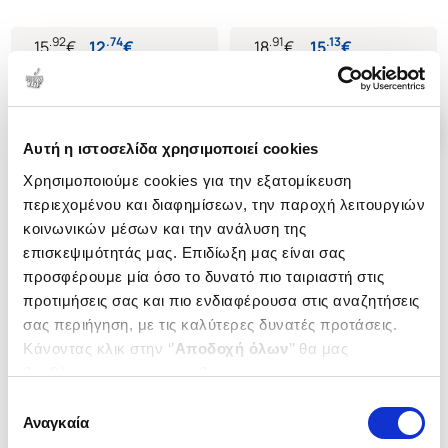
ΧΩΡΙΟ ΚΑΙ ΣΤΗΝ ΠΟΛΗ
.
92
.
74
.
91
.
13
15
€
12
€
18
€
15
€
Τιμή Έκδοσης
Τιμή Πολιτείας
Τιμή Έκδοσης
Τιμή Πολιτείας
Αυτή η ιστοσελίδα χρησιμοποιεί cookies
Χρησιμοποιούμε cookies για την εξατομίκευση
περιεχομένου και διαφημίσεων, την παροχή λειτουργιών
κοινωνικών μέσων και την ανάλυση της
επισκεψιμότητάς μας. Επιδίωξη μας είναι σας
προσφέρουμε μία όσο το δυνατό πιο ταιριαστή στις
προτιμήσεις σας και πιο ενδιαφέρουσα στις αναζητήσεις
σας περιήγηση, με τις καλύτερες δυνατές προτάσεις.
Κάνοντας κλικ στην ‘’
Αποδοχή όλων
’’ θα μας
βοηθήσετε να ανταποκριθούμε στα παραπάνω.
Μπορείτε επίσης να επεξεργαστείτε ποια cookies σας
Επιλογή
ενδιαφέρουν και να επιλέξετε από τα παρακάτω με την
Αναγκαία
συγκατάθεσης
(
0
)
‘’
Αποδοχή επιλογών
΄΄και να ενημερωθείτε σχετικά με