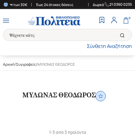
|
|
21 0360 0235
ές άνω των 30€
Έως 24 άτοκες δόσεις
Δωρεάν Μεταφορικά στην 
0
Σύνθετη Αναζήτηση
Αρχική
/
Συγγραφείς
/
ΜΥΛΩΝΑΣ ΘΕΟΔΩΡΟΣ
ΜΥΛΩΝΑΣ ΘΕΟΔΩΡΟΣ
1-3 από 3 προϊόντα