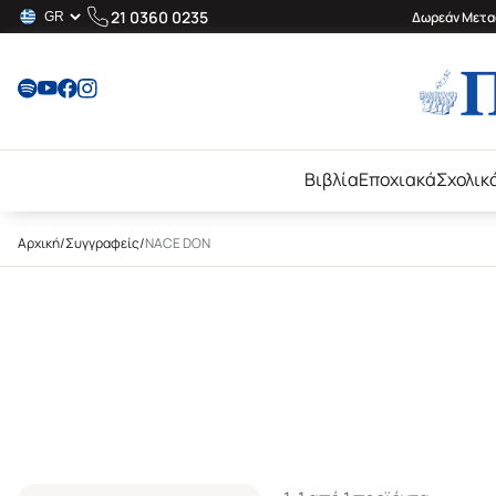
21 0360 0235
Δωρεάν Μεταφ
Βιβλία
Εποχιακά
Σχολικ
Αρχική
/
Συγγραφείς
/
NACE DON