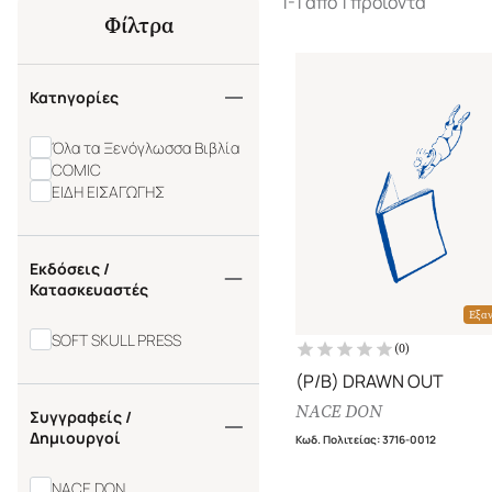
1-1 από 1 προϊόντα
Φίλτρα
Κατηγορίες
Όλα τα Ξενόγλωσσα Βιβλία
COMIC
ΕΙΔΗ ΕΙΣΑΓΩΓΗΣ
Εκδόσεις /
Κατασκευαστές
Εξα
SOFT SKULL PRESS
(
0
)
(P/B) DRAWN OUT
NACE DON
Συγγραφείς /
Δημιουργοί
Κωδ. Πολιτείας
:
3716-0012
NACE DON