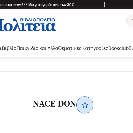
|
ορικά στην Ελλάδα για αγορές άνω των 30€
ά Βιβλία
Παιχνίδια και Άλλα
Θεματικές Κατηγορίες
Bookclub
Σ
NACE DON