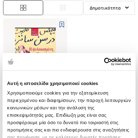
Δημοτικότητα
Αυτή η ιστοσελίδα χρησιμοποιεί cookies
Εξαντλημένο
Χρησιμοποιούμε cookies για την εξατομίκευση
περιεχομένου και διαφημίσεων, την παροχή λειτουργιών
(
0
)
κοινωνικών μέσων και την ανάλυση της
Η ΦΥΛΑΚΙΣΜΕΝΗ ΤΗΣ
επισκεψιμότητάς μας. Επιδίωξη μας είναι σας
ΤΕΧΕΡΑΝΗΣ
προσφέρουμε μία όσο το δυνατό πιο ταιριαστή στις
NEMAT MARINA
προτιμήσεις σας και πιο ενδιαφέρουσα στις αναζητήσεις
Κωδ. Πολιτείας
:
4580-1348
σας περιήγηση, με τις καλύτερες δυνατές προτάσεις.