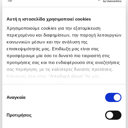
Αυτή η ιστοσελίδα χρησιμοποιεί cookies
Χρησιμοποιούμε cookies για την εξατομίκευση
περιεχομένου και διαφημίσεων, την παροχή λειτουργιών
κοινωνικών μέσων και την ανάλυση της
επισκεψιμότητάς μας. Επιδίωξη μας είναι σας
προσφέρουμε μία όσο το δυνατό πιο ταιριαστή στις
προτιμήσεις σας και πιο ενδιαφέρουσα στις αναζητήσεις
σας περιήγηση, με τις καλύτερες δυνατές προτάσεις.
Κάνοντας κλικ στην ‘’
Αποδοχή όλων
’’ θα μας
(
0
)
βοηθήσετε να ανταποκριθούμε στα παραπάνω.
Η βεράντα με τις βουκαμβίλιες
Μπορείτε επίσης να επεξεργαστείτε ποια cookies σας
ΝΕΟΦΥΤΟΥ ΚΑΤΕΡΙΝΑ
Επιλογή
ενδιαφέρουν και να επιλέξετε από τα παρακάτω με την
Αναγκαία
Κωδ. Πολιτείας
:
4999-0019
συγκατάθεσης
‘’
Αποδοχή επιλογών
΄΄και να ενημερωθείτε σχετικά με
τα cookies στην ‘’Προβολή λεπτομερειών’’.
Προτιμήσεις
.
00
.
40
16
€
14
€