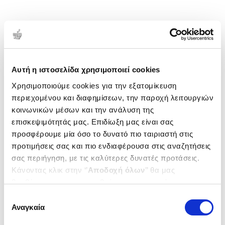
1-2 από 2 προϊόντα
Δημοτικότητα
Αυτή η ιστοσελίδα χρησιμοποιεί cookies
Χρησιμοποιούμε cookies για την εξατομίκευση
περιεχομένου και διαφημίσεων, την παροχή λειτουργιών
κοινωνικών μέσων και την ανάλυση της
επισκεψιμότητάς μας. Επιδίωξη μας είναι σας
προσφέρουμε μία όσο το δυνατό πιο ταιριαστή στις
προτιμήσεις σας και πιο ενδιαφέρουσα στις αναζητήσεις
σας περιήγηση, με τις καλύτερες δυνατές προτάσεις.
Κάνοντας κλικ στην ‘’
Αποδοχή όλων
’’ θα μας
βοηθήσετε να ανταποκριθούμε στα παραπάνω.
Μπορείτε επίσης να επεξεργαστείτε ποια cookies σας
Επιλογή
ενδιαφέρουν και να επιλέξετε από τα παρακάτω με την
(
0
)
(
0
)
Αναγκαία
συγκατάθεσης
‘’
Αποδοχή επιλογών
΄΄και να ενημερωθείτε σχετικά με
Πρόληψη, ασφάλεια,
Πρόληψη, ασφάλεια,