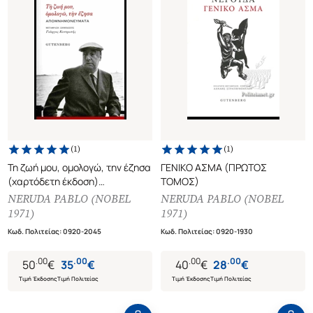
(
1
)
(
1
)
Τη ζωή μου, ομολογώ, την έζησα
ΓΕΝΙΚΟ ΑΣΜΑ (ΠΡΩΤΟΣ
(χαρτόδετη έκδοση)
ΤΟΜΟΣ)
Απομνημονεύματα
NERUDA PABLO (NOBEL
NERUDA PABLO (NOBEL
1971)
1971)
Κωδ. Πολιτείας
:
0920-2045
Κωδ. Πολιτείας
:
0920-1930
.
00
.
00
.
00
.
00
50
€
35
€
40
€
28
€
Τιμή Έκδοσης
Τιμή Πολιτείας
Τιμή Έκδοσης
Τιμή Πολιτείας