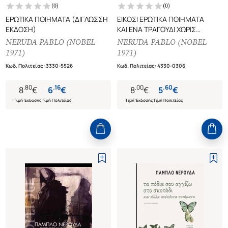
(
0
)
(
0
)
ΕΡΩΤΙΚΑ ΠΟΙΗΜΑΤΑ (ΔΙΓΛΩΣΣΗ
ΕΙΚΟΣΙ ΕΡΩΤΙΚΑ ΠΟΙΗΜΑΤΑ
ΕΚΔΟΣΗ)
ΚΑΙ ΕΝΑ ΤΡΑΓΟΥΔΙ ΧΩΡΙΣ
ΚΑΜΜΙΑΝ ΕΛΠΙΔΑ
NERUDA PABLO (NOBEL
NERUDA PABLO (NOBEL
1971)
1971)
Κωδ. Πολιτείας
:
3330-5526
Κωδ. Πολιτείας
:
4330-0306
.
80
.
16
.
00
.
60
8
€
6
€
8
€
5
€
Τιμή Έκδοσης
Τιμή Πολιτείας
Τιμή Έκδοσης
Τιμή Πολιτείας