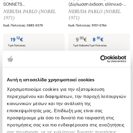
SONNETS
(Δίγλωσση έκδοση, ελληνικά-
CIEN SONETOS DE AMOR
ισπανικά)
NERUDA PABLO (NOBEL
NERUDA PABLO (NOBEL
(BILINGUAL EDITION)
1971)
1971)
Κωδ. Πολιτείας
:
0883-0079
Κωδ. Πολιτείας
:
9701-0764
.
12
.
90
.
91
19
€
9
€
8
€
Τιμή Πολιτείας
Τιμή Έκδοσης
Τιμή Πολιτείας
Αυτή η ιστοσελίδα χρησιμοποιεί cookies
Χρησιμοποιούμε cookies για την εξατομίκευση
περιεχομένου και διαφημίσεων, την παροχή λειτουργιών
κοινωνικών μέσων και την ανάλυση της
επισκεψιμότητάς μας. Επιδίωξη μας είναι σας
προσφέρουμε μία όσο το δυνατό πιο ταιριαστή στις
προτιμήσεις σας και πιο ενδιαφέρουσα στις αναζητήσεις
σας περιήγηση, με τις καλύτερες δυνατές προτάσεις.