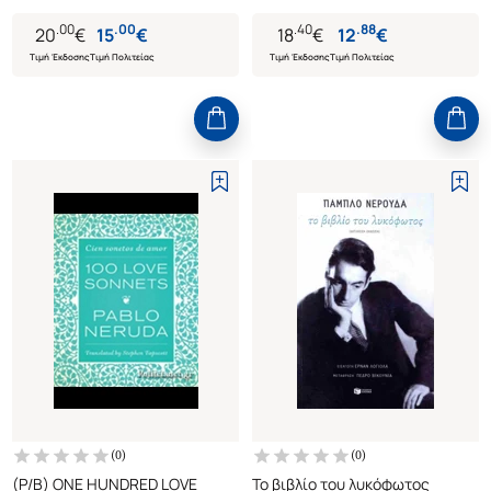
.
00
.
00
.
40
.
88
20
€
15
€
18
€
12
€
Τιμή Έκδοσης
Τιμή Πολιτείας
Τιμή Έκδοσης
Τιμή Πολιτείας
(
0
)
(
0
)
(P/B) ONE HUNDRED LOVE
Το βιβλίο του λυκόφωτος