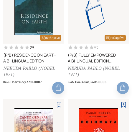
Εξαντλημένο
Εξαντλημένο
(
0
)
(
0
)
(P/B) RESIDENCE ON EARTH
(P/B) FULLY EMPOWERED
A BI-LINGUAL EDITION
A BI-LINGUAL EDITION
TRANSLATED BY ALASTAIR REID
NERUDA PABLO (NOBEL
NERUDA PABLO (NOBEL
1971)
1971)
Κωδ. Πολιτείας
:
3781-0007
Κωδ. Πολιτείας
:
3781-0006