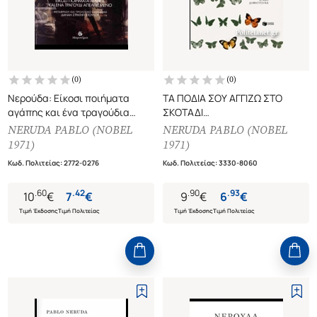
(
0
)
(
0
)
Νερούδα: Είκοσι ποιήματα
ΤΑ ΠΟΔΙΑ ΣΟΥ ΑΓΓΙΖΩ ΣΤΟ
αγάπης και ένα τραγούδια
ΣΚΟΤΑΔΙ
απελπισμένο
ΚΑΙ ΑΛΛΑ ΑΝΕΚΔΟΤΑ ΠΟΙΗΜΑΤΑ
NERUDA PABLO (NOBEL
NERUDA PABLO (NOBEL
(ΔΙΓΛΩΣΣΗ ΕΚΔΟΣΗ ΕΛΛΗΝΙΚΑ-
1971)
1971)
ΙΣΠΑΝΙΚΑ)
Κωδ. Πολιτείας
:
2772-0276
Κωδ. Πολιτείας
:
3330-8060
.
60
.
42
.
90
.
93
10
€
7
€
9
€
6
€
Τιμή Έκδοσης
Τιμή Πολιτείας
Τιμή Έκδοσης
Τιμή Πολιτείας