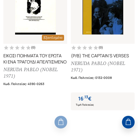
Εξαντλημένο
(
0
)
(
0
)
ΕΙΚΟΣΙ ΠΟΙΗΜΑΤΑ ΤΟΥ ΕΡΩΤΑ
(P/B) THE CAPTAIN'S VERSES
ΚΙ ΕΝΑ ΤΡΑΓΟΥΔΙ ΑΠΕΛΠΙΣΜΕΝΟ
NERUDA PABLO (NOBEL
NERUDA PABLO (NOBEL
1971)
1971)
Κωδ. Πολιτείας
:
0132-0008
Κωδ. Πολιτείας
:
4590-0263
.
13
16
€
Τιμή Πολιτείας