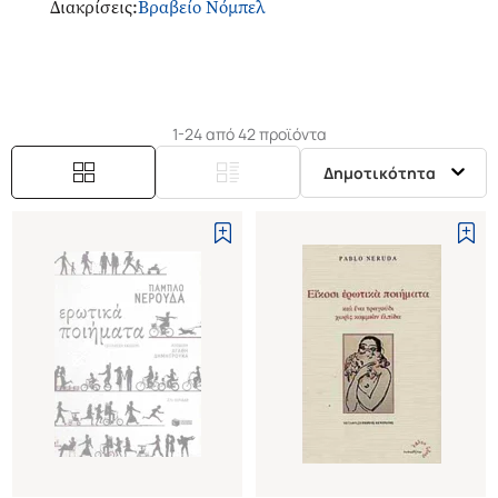
Διακρίσεις
:
Βραβείο Νόμπελ
συλλογών ποικίλου ύφους, όπως ερωτικά ποιήματα,
έργα που διέπονται από τις αρχές του σουρεαλισμού,
ακόμα και κάποια που θα μπορούσαν να θεωρηθούν
πολιτικά μανιφέστα. Τον Απρίλιο του 2013, 40
χρόνια μετά το θάνατό του, έγινε εκταφή της σορού
1-24 από 42 προϊόντα
του, με σκοπό να διακριβωθεί αν είχε πέσει θύμα
Δημοτικότητα
δολοφονικής επίθεσης με δηλητήριο από πράκτορες
του δικτατορικού καθεστώτος που κυβερνούσε τη
Χιλή κατά το θάνατό του.