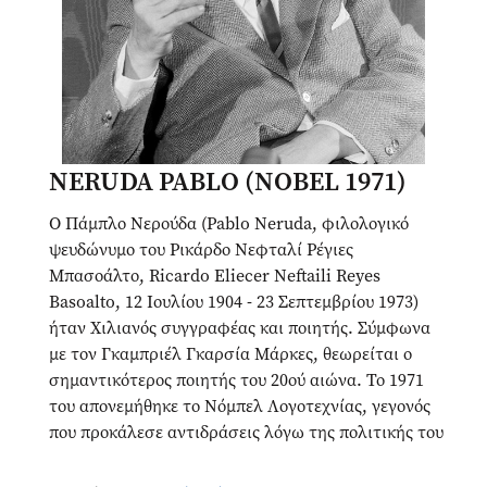
NERUDA PABLO (NOBEL 1971)
Ο Πάμπλο Νερούδα (Pablo Neruda, φιλολογικό
ψευδώνυμο του Ρικάρδο Νεφταλί Ρέγιες
Μπασοάλτο, Ricardo Eliecer Neftaili Reyes
Basoalto, 12 Ιουλίου 1904 - 23 Σεπτεμβρίου 1973)
ήταν Χιλιανός συγγραφέας και ποιητής. Σύμφωνα
με τον Γκαμπριέλ Γκαρσία Μάρκες, θεωρείται ο
σημαντικότερος ποιητής του 20ού αιώνα. Το 1971
του απονεμήθηκε το Νόμπελ Λογοτεχνίας, γεγονός
που προκάλεσε αντιδράσεις λόγω της πολιτικής του
δραστηριότητας και των κομμουνιστικών του
πεποιθήσεων. Εξέδωσε πληθώρα ποιητικών