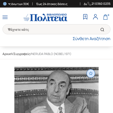
|
|
21 0360 0235
ές άνω των 30€
Έως 24 άτοκες δόσεις
Δωρεάν Μεταφορικά στην 
0
Σύνθετη Αναζήτηση
Αρχική
/
Συγγραφείς
/
NERUDA PABLO (NOBEL 1971)