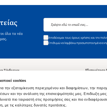
τείας
οι όλα τα νέα
Αποδέχομαι τους όρους χρήσης και την πολι
 μας.
Επιθυμώ να λαμβάνω προσωποποιημένα ενημ
οι Σύνδεσμοι
Εξυπηρέτηση
ά με εμάς
Συχνές ερωτή
μοποιεί cookies
 Εργασίας
Επικοινωνία
ια την εξατομίκευση περιεχομένου και διαφημίσεων, την παρο
ς για τις "Λίστες Επιθυμητών" και τη Βιβλιοθήκη
B2B
έσων και την ανάλυση της επισκεψιμότητάς μας. Επιδίωξη μας 
υνατό πιο ταιριαστή στις προτιμήσεις σας και πιο ενδιαφέρουσα
ες Χρήσης Αναζήτησης
Δικαίωμα Υπ
η, με τις καλύτερες δυνατές προτάσεις.