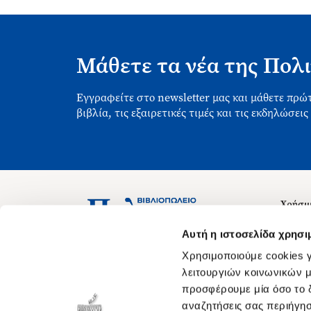
Μάθετε τα νέα της Πολι
Εγγραφείτε στο newsletter μας και μάθετε πρώτ
βιβλία, τις εξαιρετικές τιμές και τις εκδηλώσεις
Χρήσιμ
Σχετικ
Ασκληπιού 1-3, Αθήνα 106 79
Αυτή η ιστοσελίδα χρησι
Δευτέρα - Παρασκευή 09:00-21:00
Θέσεις
Χρησιμοποιούμε cookies γ
Σάββατο 09:00-18:00
Οδηγίε
λειτουργιών κοινωνικών μ
προσφέρουμε μία όσο το δ
Οδηγί
αναζητήσεις σας περιήγησ