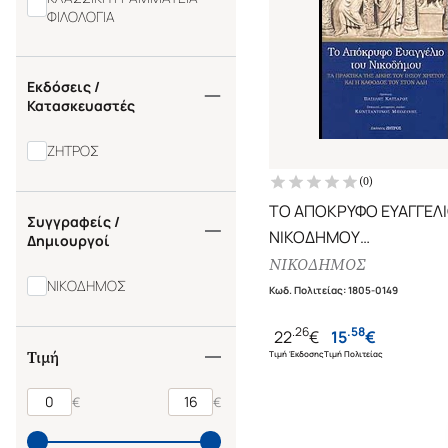
ΦΙΛΟΛΟΓΙΑ
Εκδόσεις /
Κατασκευαστές
ΖΗΤΡΟΣ
(
0
)
ΤΟ ΑΠΟΚΡΥΦΟ ΕΥΑΓΓΕΛ
Συγγραφείς /
ΝΙΚΟΔΗΜΟΥ
Δημιουργοί
ΤΑ ΠΡΑΚΤΙΚΑ ΤΗΣ ΔΙΚΗ
ΝΙΚΟΔΗΜΟΣ
ΝΙΚΟΔΗΜΟΣ
ΙΗΣΟΥ ΧΡΙΣΤΟΥ ΚΑΙ Η
Κωδ. Πολιτείας
:
1805-0149
ΚΑΘΟΔΟΣ ΤΟΥ ΣΤΟΝ Α
.
26
.
58
22
€
15
€
Τιμή
Τιμή Έκδοσης
Τιμή Πολιτείας
€
€