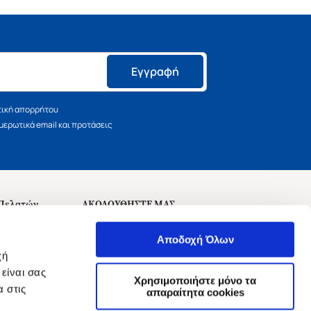
Εγγραφή
τική απορρήτου
ερωτικά email και προτάσεις
 Πελατών
ΑΚΟΛΟΥΘΗΣΤΕ ΜΑΣ
σεις
Αποδοχή Όλων
χή
είναι σας
Χρησιμοποιήστε μόνο τα
 στις
αναχώρησης
απαραίτητα cookies