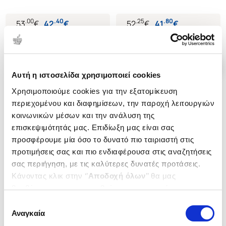
ΤΟΥ ΠΑΓΚΟΣΜΙΟΥ ΠΟΛΕΜΟΥ -
ΤΟΥ ΠΑΓΚΟΣΜΙΟΥ ΠΟΛΕΜΟΥ -
ΤΡΕΙΣ ΑΙΩΝΕΣ ΕΥΡΩΠΑΙΚΗΣ
ΤΡΕΙΣ ΑΙΩΝΕΣ ΕΥΡΩΠΑΪΚΗΣ
.
00
.
40
.
25
.
80
53
€
42
€
52
€
41
€
ΔΙΠΛΩΜΑΤΙΑΣ
ΔΙΠΛΩΜΑΤΙΑΣ
Τιμή Έκδοσης
Τιμή Πολιτείας
Τιμή Έκδοσης
Τιμή Πολιτείας
Αυτή η ιστοσελίδα χρησιμοποιεί cookies
Χρησιμοποιούμε cookies για την εξατομίκευση
περιεχομένου και διαφημίσεων, την παροχή λειτουργιών
κοινωνικών μέσων και την ανάλυση της
επισκεψιμότητάς μας. Επιδίωξη μας είναι σας
προσφέρουμε μία όσο το δυνατό πιο ταιριαστή στις
προτιμήσεις σας και πιο ενδιαφέρουσα στις αναζητήσεις
σας περιήγηση, με τις καλύτερες δυνατές προτάσεις.
Κάνοντας κλικ στην ‘’
Αποδοχή όλων
’’ θα μας
βοηθήσετε να ανταποκριθούμε στα παραπάνω.
Μπορείτε επίσης να επεξεργαστείτε ποια cookies σας
Επιλογή
ενδιαφέρουν και να επιλέξετε από τα παρακάτω με την
Αναγκαία
συγκατάθεσης
(
0
)
‘’
Αποδοχή επιλογών
΄΄και να ενημερωθείτε σχετικά με