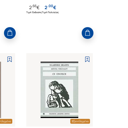
.
66
.
00
2
€
2
€
Τιμή Έκδοσης
Τιμή Πολιτείας
ντλημένο
Εξαντλημένο