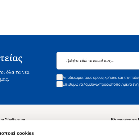
τείας
οι όλα τα νέα
Αποδέχομαι τους όρους χρήσης και την πολι
 μας.
Επιθυμώ να λαμβάνω προσωποποιημένα ενημ
οι Σύνδεσμοι
Εξυπηρέτηση
ά με εμάς
Συχνές ερωτή
μοποιεί cookies