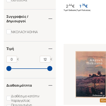
.
44
.
76
2
€
1
€
Τιμή Έκδοσης
Τιμή Πολιτείας
Συγγραφείς /
Δημιουργοί
ΝΙΚΟΛΑΟΥ ΑΘΗΝΑ
Τιμή
€
€
Διαθεσιμότητα
Διαθέσιμο κατόπιν
παραγγελίας
Εξα
Περιορισμένη