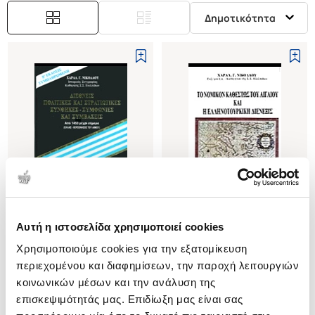
Δημοτικότητα
Εξαντλημένο
Αυτή η ιστοσελίδα χρησιμοποιεί cookies
(
0
)
(
0
)
Χρησιμοποιούμε cookies για την εξατομίκευση
ΔΙΕΘΝΕΙΣ ΠΟΛΙΤΙΚΕΣ ΚΑΙ
ΤΟ ΝΟΜΙΚΟΝ ΚΑΘΕΣΤΩΣ ΤΟΥ
ΣΤΡΑΤΙΩΤΙΚΕΣ ΣΥΝΘΗΚΕΣ,
ΑΙΓΑΙΟΥ ΚΑΙ Η ΕΛΛΗΝΟΤΟΥΡΚΙΚΗ
περιεχομένου και διαφημίσεων, την παροχή λειτουργιών
ΣΥΜΦΩΝΙΕΣ ΚΑΙ ΣΥΜΒΑΣΕΙΣ
ΔΙΕΝΕΞΙΣ
ΝΙΚΟΛΑΟΥ Γ.
ΝΙΚΟΛΑΟΥ Γ.
κοινωνικών μέσων και την ανάλυση της
ΑΠΟ ΤΟ 1453 ΜΕΧΡΙ ΣΗΜΕΡΑ
ΧΑΡΑΛΑΜΠΟΣ
ΧΑΡΑΛΑΜΠΟΣ
επισκεψιμότητάς μας. Επιδίωξη μας είναι σας
(ΕΛΛΑΣ - ΧΕΡΣΟΝΗΣΟΣ ΤΟΥ
Κωδ. Πολιτείας
:
4420-0001
Κωδ. Πολιτείας
:
1400-0070