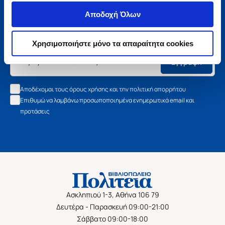
Μάθετε τα νέα της Πολιτείας
Αποδοχή Όλων
Εγγραφείτε στο newsletter μας και μάθετε πρώτοι όλα τα
νέα βιβλία, τις εξαιρετικές τιμές και τις εκδηλώσεις μας.
Χρησιμοποιήστε μόνο τα απαραίτητα cookies
Εγγραφή
Αποδέχομαι τους όρους χρήσης και την πολιτική απορρήτου
Επιθυμώ να λαμβάνω προσωποποιημένα ενημερωτικά email και
προτάσεις
Ασκληπιού 1-3, Αθήνα 106 79
Δευτέρα - Παρασκευή 09:00-21:00
Σάββατο 09:00-18:00